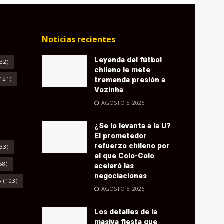
Noticias recientes
Leyenda del fútbol
32)
chileno le mete
121)
tremenda presión a
Vozinha
AGOSTO 5, 2026
¿Se lo levanta a la U?
El prometedor
refuerzo chileno por
33)
el que Colo-Colo
68)
aceleró las
negociaciones
6
(103)
AGOSTO 5, 2026
Los detalles de la
masiva fiesta que