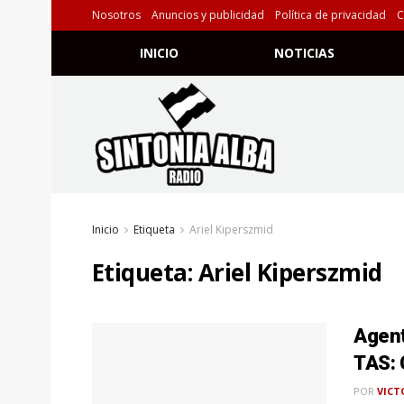
Nosotros
Anuncios y publicidad
Política de privacidad
C
INICIO
NOTICIAS
Inicio
Etiqueta
Ariel Kiperszmid
Etiqueta:
Ariel Kiperszmid
Agent
TAS: 
POR
VICT