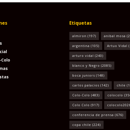
nes
Etiquetas
almiron
(197)
anibal mosa
(2
s
argentina
(105)
Artuo Vidal
(
cial
arturo vidal
(240)
-Colo
blanco y Negro
(2085)
mas
boca juniors
(148)
stas
carlos palacios
(142)
chile
(1
Colo-Colo
(483)
colocolo
(35
Colo Colo
(917)
colocolo202
conferencia de prensa
(676)
copa chile
(224)