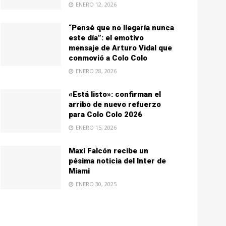
ENERO 12, 2026
“Pensé que no llegaría nunca
este día”: el emotivo
mensaje de Arturo Vidal que
conmovió a Colo Colo
ENERO 28, 2026
«Está listo»: confirman el
arribo de nuevo refuerzo
para Colo Colo 2026
ENERO 15, 2026
Maxi Falcón recibe un
pésima noticia del Inter de
Miami
ENERO 30, 2025