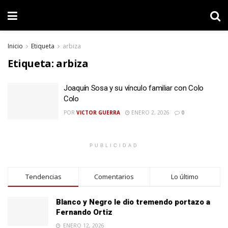
Inicio
Etiqueta
arbiza
Etiqueta:
arbiza
Joaquín Sosa y su vínculo familiar con Colo
Colo
POR
VICTOR GUERRA
ENERO 2, 2026
0
PUBLICIDAD
Tendencias
Comentarios
Lo último
Blanco y Negro le dio tremendo portazo a
Fernando Ortiz
ENERO 12, 2026