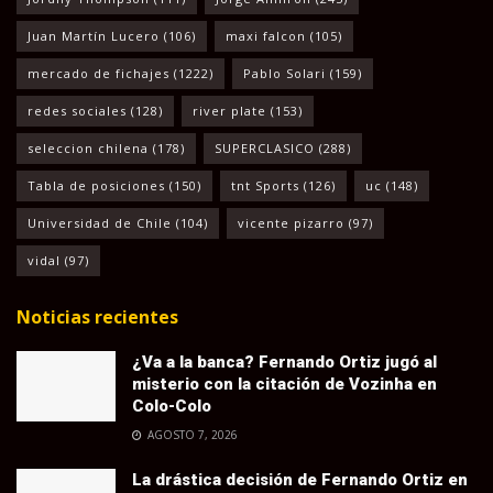
Juan Martín Lucero
(106)
maxi falcon
(105)
mercado de fichajes
(1222)
Pablo Solari
(159)
redes sociales
(128)
river plate
(153)
seleccion chilena
(178)
SUPERCLASICO
(288)
Tabla de posiciones
(150)
tnt Sports
(126)
uc
(148)
Universidad de Chile
(104)
vicente pizarro
(97)
vidal
(97)
Noticias recientes
¿Va a la banca? Fernando Ortiz jugó al
misterio con la citación de Vozinha en
Colo-Colo
AGOSTO 7, 2026
La drástica decisión de Fernando Ortiz en