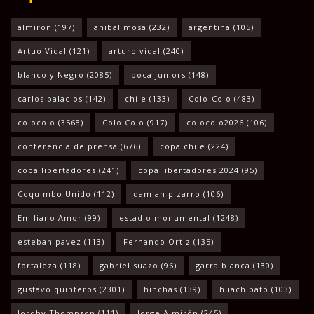
almiron
(197)
anibal mosa
(232)
argentina
(105)
Artuo Vidal
(121)
arturo vidal
(240)
blanco y Negro
(2085)
boca juniors
(148)
carlos palacios
(142)
chile
(133)
Colo-Colo
(483)
colocolo
(3568)
Colo Colo
(917)
colocolo2026
(106)
conferencia de prensa
(676)
copa chile
(224)
copa libertadores
(241)
copa libertadores 2024
(95)
Coquimbo Unido
(112)
damian pizarro
(106)
Emiliano Amor
(99)
estadio monumental
(1248)
esteban pavez
(113)
Fernando Ortiz
(135)
fortaleza
(118)
gabriel suazo
(96)
garra blanca
(130)
gustavo quinteros
(2301)
hinchas
(139)
huachipato
(103)
Jordhy Thompson
(111)
Jorge Almirón
(245)