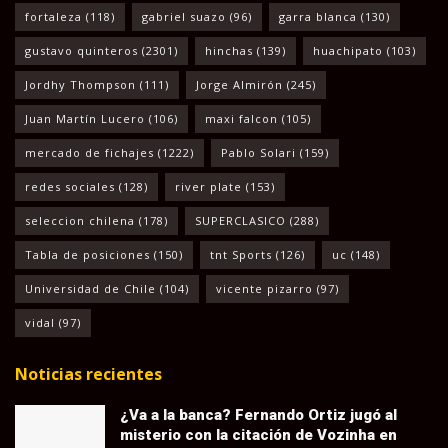
fortaleza
(118)
gabriel suazo
(96)
garra blanca
(130)
gustavo quinteros
(2301)
hinchas
(139)
huachipato
(103)
Jordhy Thompson
(111)
Jorge Almirón
(245)
Juan Martín Lucero
(106)
maxi falcon
(105)
mercado de fichajes
(1222)
Pablo Solari
(159)
redes sociales
(128)
river plate
(153)
seleccion chilena
(178)
SUPERCLASICO
(288)
Tabla de posiciones
(150)
tnt Sports
(126)
uc
(148)
Universidad de Chile
(104)
vicente pizarro
(97)
vidal
(97)
Noticias recientes
¿Va a la banca? Fernando Ortiz jugó al
misterio con la citación de Vozinha en