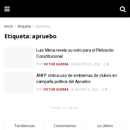
Inicio
Etiqueta
apruebo
Etiqueta:
apruebo
Luis Mena revela su voto para el Plebiscito
Constitucional
POR
VICTOR GUERRA
AGOSTO 25, 2022
0
ANFP critica uso de emblemas de clubes en
campaña política del Apruebo
POR
VICTOR GUERRA
AGOSTO 6, 2022
0
PUBLICIDAD
Tendencias
Comentarios
Lo último