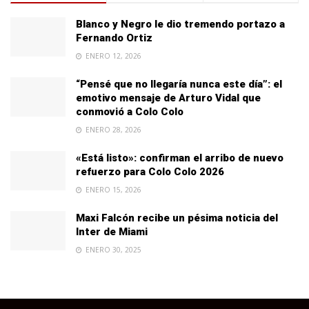
Blanco y Negro le dio tremendo portazo a
Fernando Ortiz
ENERO 12, 2026
“Pensé que no llegaría nunca este día”: el
emotivo mensaje de Arturo Vidal que
conmovió a Colo Colo
ENERO 28, 2026
«Está listo»: confirman el arribo de nuevo
refuerzo para Colo Colo 2026
ENERO 15, 2026
Maxi Falcón recibe un pésima noticia del
Inter de Miami
ENERO 30, 2025