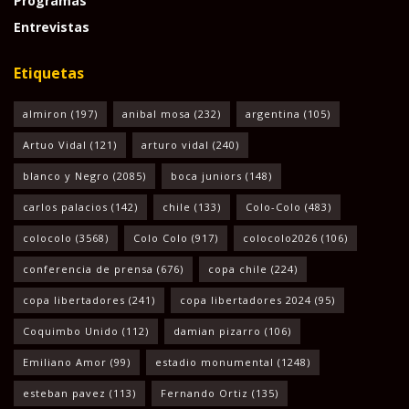
Programas
Entrevistas
Etiquetas
almiron
(197)
anibal mosa
(232)
argentina
(105)
Artuo Vidal
(121)
arturo vidal
(240)
blanco y Negro
(2085)
boca juniors
(148)
carlos palacios
(142)
chile
(133)
Colo-Colo
(483)
colocolo
(3568)
Colo Colo
(917)
colocolo2026
(106)
conferencia de prensa
(676)
copa chile
(224)
copa libertadores
(241)
copa libertadores 2024
(95)
Coquimbo Unido
(112)
damian pizarro
(106)
Emiliano Amor
(99)
estadio monumental
(1248)
esteban pavez
(113)
Fernando Ortiz
(135)