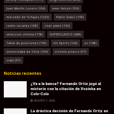
Juan Martín Lucero
(106)
maxi falcon
(105)
mercado de fichajes
(1222)
Pablo Solari
(159)
redes sociales
(128)
river plate
(153)
seleccion chilena
(178)
SUPERCLASICO
(288)
Tabla de posiciones
(150)
tnt Sports
(126)
uc
(148)
Universidad de Chile
(104)
vicente pizarro
(97)
vidal
(97)
Noticias recientes
¿Va a la banca? Fernando Ortiz jugó al
misterio con la citación de Vozinha en
Colo-Colo
AGOSTO 7, 2026
La drástica decisión de Fernando Ortiz en