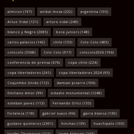
almiron
(197)
anibal mosa
(232)
argentina
(105)
Artuo Vidal
(121)
arturo vidal
(240)
blanco y Negro
(2085)
boca juniors
(148)
carlos palacios
(142)
chile
(133)
Colo-Colo
(483)
colocolo
(3568)
Colo Colo
(917)
colocolo2026
(106)
conferencia de prensa
(676)
copa chile
(224)
copa libertadores
(241)
copa libertadores 2024
(95)
Coquimbo Unido
(112)
damian pizarro
(106)
Emiliano Amor
(99)
estadio monumental
(1248)
esteban pavez
(113)
Fernando Ortiz
(135)
fortaleza
(118)
gabriel suazo
(96)
garra blanca
(130)
gustavo quinteros
(2301)
hinchas
(139)
huachipato
(103)
Jordhy Thompson
(111)
Jorge Almirón
(245)