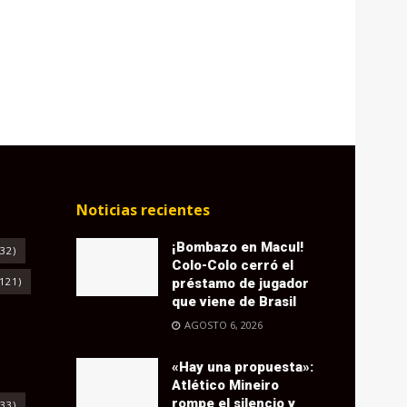
Noticias recientes
¡Bombazo en Macul!
32)
Colo-Colo cerró el
121)
préstamo de jugador
que viene de Brasil
AGOSTO 6, 2026
«Hay una propuesta»:
Atlético Mineiro
rompe el silencio y
33)