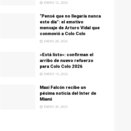
ENERO 12, 2026
“Pensé que no llegaría nunca
este día”: el emotivo
mensaje de Arturo Vidal que
conmovió a Colo Colo
ENERO 28, 2026
«Está listo»: confirman el
arribo de nuevo refuerzo
para Colo Colo 2026
ENERO 15, 2026
Maxi Falcón recibe un
pésima noticia del Inter de
Miami
ENERO 30, 2025