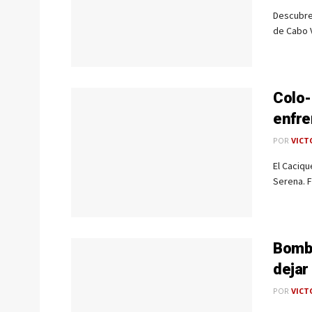
Descubre 
de Cabo V
Colo-
enfre
POR
VICT
El Caciq
Serena. F
Bomba
dejar
POR
VICT