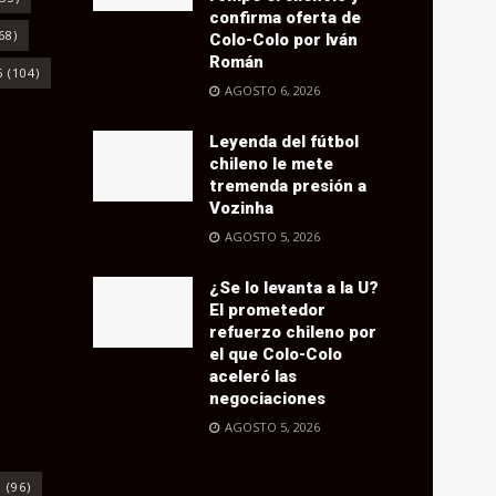
confirma oferta de
68)
Colo-Colo por Iván
Román
6
(104)
AGOSTO 6, 2026
Leyenda del fútbol
chileno le mete
tremenda presión a
Vozinha
AGOSTO 5, 2026
¿Se lo levanta a la U?
El prometedor
refuerzo chileno por
el que Colo-Colo
aceleró las
negociaciones
AGOSTO 5, 2026
o
(96)