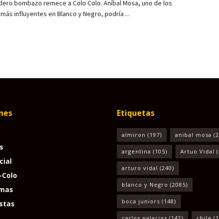
dero bombazo remece a Colo Colo. Aníbal Mosa, uno de los
ás influyentes en Blanco y Negro, podría ...
nes
Etiquetas
almiron
(197)
anibal mosa
(2
s
argentina
(105)
Artuo Vidal
(
cial
arturo vidal
(240)
-Colo
blanco y Negro
(2085)
mas
boca juniors
(148)
stas
carlos palacios
(142)
chile
(1