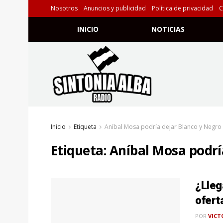
Nosotros
Anuncios y publicidad
Política de privacidad
C
INICIO
NOTICIAS
Inicio
Etiqueta
Aníbal Mosa podría dejar Blanco y Negro
Etiqueta:
Aníbal Mosa podrí
¿Lleg
ofert
POR
VICT