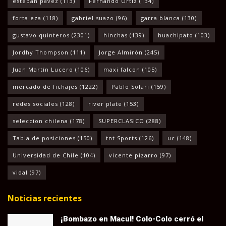
esteban pavez
(113)
Fernando Ortiz
(134)
fortaleza
(118)
gabriel suazo
(96)
garra blanca
(130)
gustavo quinteros
(2301)
hinchas
(139)
huachipato
(103)
Jordhy Thompson
(111)
Jorge Almirón
(245)
Juan Martín Lucero
(106)
maxi falcon
(105)
mercado de fichajes
(1222)
Pablo Solari
(159)
redes sociales
(128)
river plate
(153)
seleccion chilena
(178)
SUPERCLASICO
(288)
Tabla de posiciones
(150)
tnt Sports
(126)
uc
(148)
Universidad de Chile
(104)
vicente pizarro
(97)
vidal
(97)
Noticias recientes
¡Bombazo en Macul! Colo-Colo cerró el