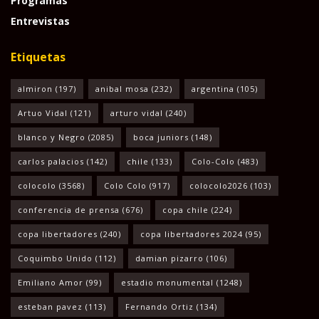
Programas
Entrevistas
Etiquetas
almiron
(197)
anibal mosa
(232)
argentina
(105)
Artuo Vidal
(121)
arturo vidal
(240)
blanco y Negro
(2085)
boca juniors
(148)
carlos palacios
(142)
chile
(133)
Colo-Colo
(483)
colocolo
(3568)
Colo Colo
(917)
colocolo2026
(103)
conferencia de prensa
(676)
copa chile
(224)
copa libertadores
(240)
copa libertadores 2024
(95)
Coquimbo Unido
(112)
damian pizarro
(106)
Emiliano Amor
(99)
estadio monumental
(1248)
esteban pavez
(113)
Fernando Ortiz
(134)