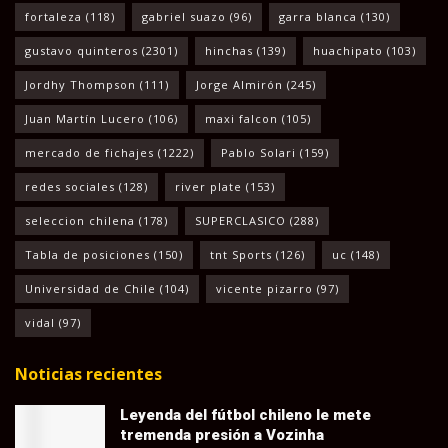
fortaleza
(118)
gabriel suazo
(96)
garra blanca
(130)
gustavo quinteros
(2301)
hinchas
(139)
huachipato
(103)
Jordhy Thompson
(111)
Jorge Almirón
(245)
Juan Martín Lucero
(106)
maxi falcon
(105)
mercado de fichajes
(1222)
Pablo Solari
(159)
redes sociales
(128)
river plate
(153)
seleccion chilena
(178)
SUPERCLASICO
(288)
Tabla de posiciones
(150)
tnt Sports
(126)
uc
(148)
Universidad de Chile
(104)
vicente pizarro
(97)
vidal
(97)
Noticias recientes
Leyenda del fútbol chileno le mete
tremenda presión a Vozinha