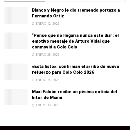
Blanco y Negro le dio tremendo portazo a
Fernando Ortiz
ENERO 12, 2026
“Pensé que no llegaría nunca este día”: el
emotivo mensaje de Arturo Vidal que
conmovió a Colo Colo
ENERO 28, 2026
«Está listo»: confirman el arribo de nuevo
refuerzo para Colo Colo 2026
ENERO 15, 2026
Maxi Falcón recibe un pésima noticia del
Inter de Miami
ENERO 30, 2025