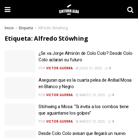
Inicio
Etiqueta
Alfredo Stöwhing
Etiqueta:
Alfredo Stöwhing
¿Se va Jorge Almirón de Colo Colo? Desde Colo
Colo aclaran su futuro
POR
VICTOR GUERRA
JULIO 31, 2025
0
Aseguran que es la cuarta pelea de Aníbal Mosa
en Blanco y Negro
POR
VICTOR GUERRA
MARZO 13, 2025
0
Stöhwing a Mosa: “Si invita a los combos tiene
que aguantarse los golpes”
POR
VICTOR GUERRA
MARZO 13, 2025
0
Desde Colo Colo avisan que llegará un nuevo