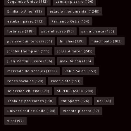
Coquimbo Unido
(112)
damian pizarro
(106)
Emiliano Amor
(99)
estadio monumental
(1248)
esteban pavez
(113)
Fernando Ortiz
(134)
fortaleza
(118)
gabriel suazo
(96)
garra blanca
(130)
gustavo quinteros
(2301)
hinchas
(139)
huachipato
(103)
Jordhy Thompson
(111)
Jorge Almirón
(245)
Juan Martín Lucero
(106)
maxi falcon
(105)
mercado de fichajes
(1222)
Pablo Solari
(159)
redes sociales
(128)
river plate
(153)
seleccion chilena
(178)
SUPERCLASICO
(288)
Tabla de posiciones
(150)
tnt Sports
(126)
uc
(148)
Universidad de Chile
(104)
vicente pizarro
(97)
vidal
(97)