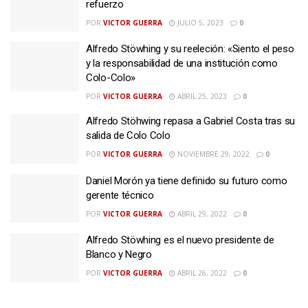
refuerzo
POR
VICTOR GUERRA
JULIO 5, 2023
0
Alfredo Stöwhing y su reeleción: «Siento el peso
y la responsabilidad de una institución como
Colo-Colo»
POR
VICTOR GUERRA
ABRIL 25, 2023
0
Alfredo Stöhwing repasa a Gabriel Costa tras su
salida de Colo Colo
POR
VICTOR GUERRA
NOVIEMBRE 29, 2022
0
Daniel Morón ya tiene definido su futuro como
gerente técnico
POR
VICTOR GUERRA
ABRIL 29, 2022
0
Alfredo Stöwhing es el nuevo presidente de
Blanco y Negro
POR
VICTOR GUERRA
ABRIL 26, 2022
0