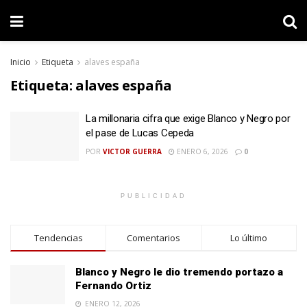
Inicio
Etiqueta
alaves españa
Etiqueta:
alaves españa
La millonaria cifra que exige Blanco y Negro por
el pase de Lucas Cepeda
POR
VICTOR GUERRA
ENERO 6, 2026
0
PUBLICIDAD
Tendencias
Comentarios
Lo último
Blanco y Negro le dio tremendo portazo a
Fernando Ortiz
ENERO 12, 2026