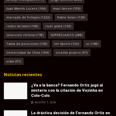
Juan Martín Lucero
(106)
maxi falcon
(105)
mercado de fichajes
(1222)
Pablo Solari
(159)
redes sociales
(128)
river plate
(153)
seleccion chilena
(178)
SUPERCLASICO
(288)
Tabla de posiciones
(150)
tnt Sports
(126)
uc
(148)
Universidad de Chile
(104)
vicente pizarro
(97)
vidal
(97)
Noticias recientes
¿Va a la banca? Fernando Ortiz jugó al
misterio con la citación de Vozinha en
Colo-Colo
AGOSTO 7, 2026
La drástica decisión de Fernando Ortiz en