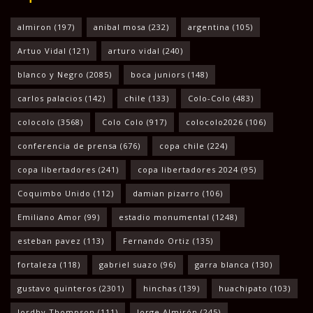
almiron
(197)
anibal mosa
(232)
argentina
(105)
Artuo Vidal
(121)
arturo vidal
(240)
blanco y Negro
(2085)
boca juniors
(148)
carlos palacios
(142)
chile
(133)
Colo-Colo
(483)
colocolo
(3568)
Colo Colo
(917)
colocolo2026
(106)
conferencia de prensa
(676)
copa chile
(224)
copa libertadores
(241)
copa libertadores 2024
(95)
Coquimbo Unido
(112)
damian pizarro
(106)
Emiliano Amor
(99)
estadio monumental
(1248)
esteban pavez
(113)
Fernando Ortiz
(135)
fortaleza
(118)
gabriel suazo
(96)
garra blanca
(130)
gustavo quinteros
(2301)
hinchas
(139)
huachipato
(103)
Jordhy Thompson
(111)
Jorge Almirón
(245)