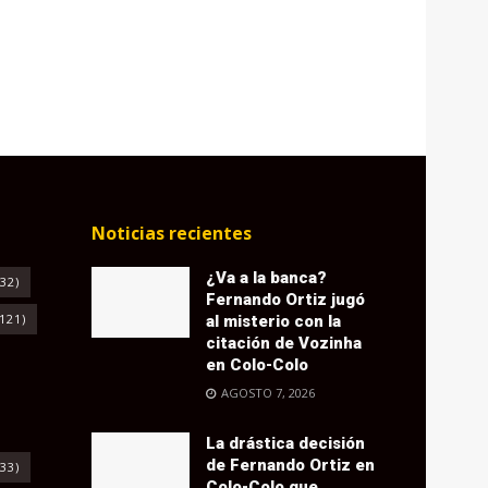
Noticias recientes
¿Va a la banca?
32)
Fernando Ortiz jugó
121)
al misterio con la
citación de Vozinha
en Colo-Colo
AGOSTO 7, 2026
La drástica decisión
de Fernando Ortiz en
33)
Colo-Colo que