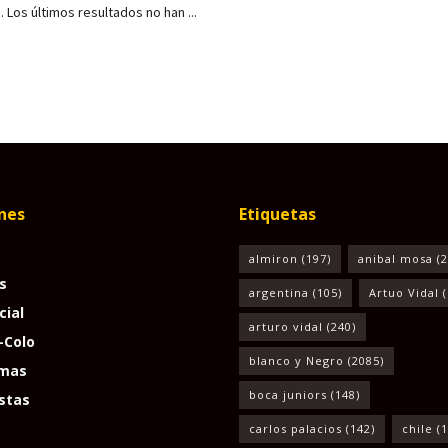
. Los últimos resultados no han ...
nes
Etiquetas
almiron
(197)
anibal mosa
(2
s
argentina
(105)
Artuo Vidal
(
cial
arturo vidal
(240)
-Colo
blanco y Negro
(2085)
mas
boca juniors
(148)
stas
carlos palacios
(142)
chile
(1