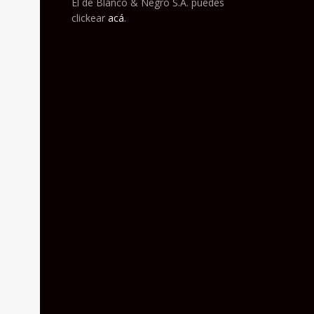
El de Blanco & Negro S.A. puedes
clickear
acá
.