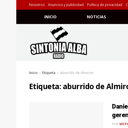
Nosotros
Anuncios y publicidad
Política de privacidad
C
INICIO
NOTICIAS
Inicio
Etiqueta
aburrido de Almiron
Etiqueta:
aburrido de Almir
Danie
geren
POR
VICT