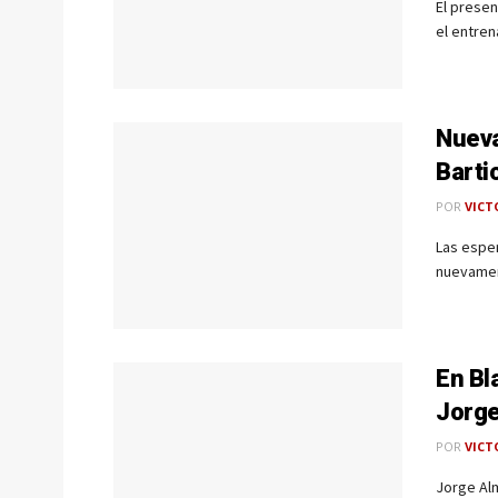
El presen
el entren
Nueva
Barti
POR
VICT
Las esper
nuevament
En Bl
Jorge
POR
VICT
Jorge Al