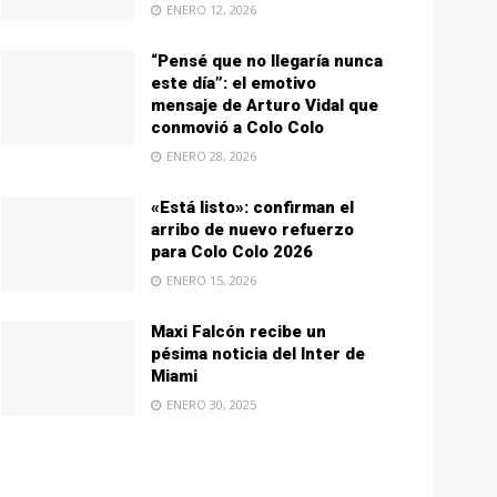
ENERO 12, 2026
“Pensé que no llegaría nunca
este día”: el emotivo
mensaje de Arturo Vidal que
conmovió a Colo Colo
ENERO 28, 2026
«Está listo»: confirman el
arribo de nuevo refuerzo
para Colo Colo 2026
ENERO 15, 2026
Maxi Falcón recibe un
pésima noticia del Inter de
Miami
ENERO 30, 2025