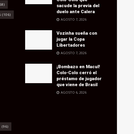
68)
sacude la previa del
duelo ante Calera
6
(106)
AGOSTO 7, 2026
Vozinha sueña con
jugar la Copa
Libertadores
AGOSTO 7, 2026
¡Bombazo en Macul!
Colo-Colo cerró el
préstamo de jugador
que viene de Brasil
AGOSTO 6, 2026
o
(96)