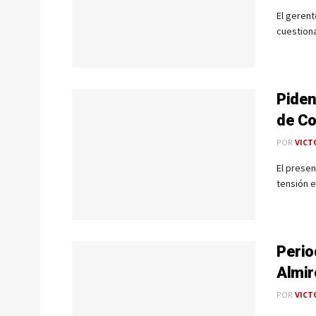
El gerent
cuestiona
Piden
de Co
POR
VICT
El prese
tensión e
Perio
Almir
POR
VICT