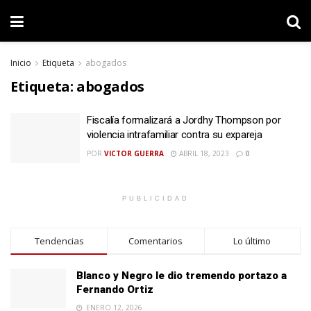
Inicio
Etiqueta
abogados
Etiqueta:
abogados
Fiscalía formalizará a Jordhy Thompson por
violencia intrafamiliar contra su expareja
POR
VICTOR GUERRA
ABRIL 18, 2023
0
PUBLICIDAD
Tendencias
Comentarios
Lo último
Blanco y Negro le dio tremendo portazo a
Fernando Ortiz
ENERO 12, 2026