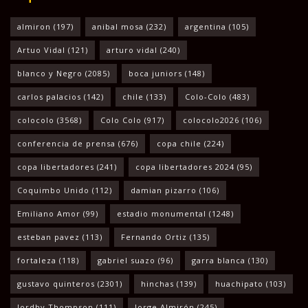
almiron
(197)
anibal mosa
(232)
argentina
(105)
Artuo Vidal
(121)
arturo vidal
(240)
blanco y Negro
(2085)
boca juniors
(148)
carlos palacios
(142)
chile
(133)
Colo-Colo
(483)
colocolo
(3568)
Colo Colo
(917)
colocolo2026
(106)
conferencia de prensa
(676)
copa chile
(224)
copa libertadores
(241)
copa libertadores 2024
(95)
Coquimbo Unido
(112)
damian pizarro
(106)
Emiliano Amor
(99)
estadio monumental
(1248)
esteban pavez
(113)
Fernando Ortiz
(135)
fortaleza
(118)
gabriel suazo
(96)
garra blanca
(130)
gustavo quinteros
(2301)
hinchas
(139)
huachipato
(103)
Jordhy Thompson
(111)
Jorge Almirón
(245)