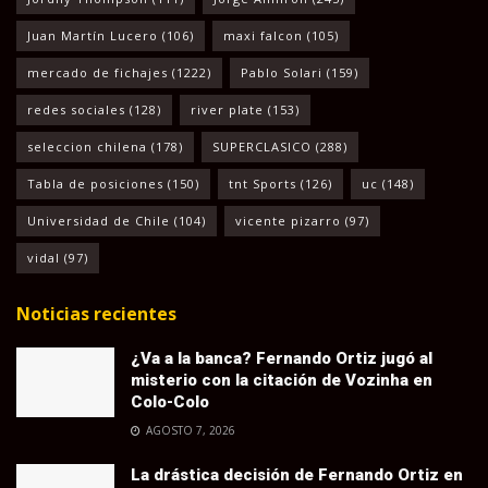
Juan Martín Lucero
(106)
maxi falcon
(105)
mercado de fichajes
(1222)
Pablo Solari
(159)
redes sociales
(128)
river plate
(153)
seleccion chilena
(178)
SUPERCLASICO
(288)
Tabla de posiciones
(150)
tnt Sports
(126)
uc
(148)
Universidad de Chile
(104)
vicente pizarro
(97)
vidal
(97)
Noticias recientes
¿Va a la banca? Fernando Ortiz jugó al
misterio con la citación de Vozinha en
Colo-Colo
AGOSTO 7, 2026
La drástica decisión de Fernando Ortiz en