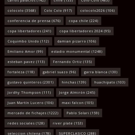
carlos palacios
(142)
chile
(133)
Colo-Colo
(483)
colocolo
(3568)
Colo Colo
(917)
colocolo2026
(106)
conferencia de prensa
(676)
copa chile
(224)
copa libertadores
(241)
copa libertadores 2024
(95)
Coquimbo Unido
(112)
damian pizarro
(106)
Emiliano Amor
(99)
estadio monumental
(1248)
esteban pavez
(113)
Fernando Ortiz
(135)
fortaleza
(118)
gabriel suazo
(96)
garra blanca
(130)
gustavo quinteros
(2301)
hinchas
(139)
huachipato
(103)
Jordhy Thompson
(111)
Jorge Almirón
(245)
Juan Martín Lucero
(106)
maxi falcon
(105)
mercado de fichajes
(1222)
Pablo Solari
(159)
redes sociales
(128)
river plate
(153)
seleccion chilena
(178)
SUPERCLASICO
(288)