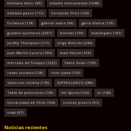
Emiliano Amor
(99)
estadio monumental
(1248)
esteban pavez
(113)
Fernando Ortiz
(134)
fortaleza
(118)
gabriel suazo
(96)
garra blanca
(130)
gustavo quinteros
(2301)
hinchas
(139)
huachipato
(103)
Jordhy Thompson
(111)
Jorge Almirón
(245)
Juan Martín Lucero
(106)
maxi falcon
(105)
mercado de fichajes
(1222)
Pablo Solari
(159)
redes sociales
(128)
river plate
(153)
seleccion chilena
(178)
SUPERCLASICO
(288)
Tabla de posiciones
(150)
tnt Sports
(126)
uc
(148)
Universidad de Chile
(104)
vicente pizarro
(97)
vidal
(97)
Noticias recientes