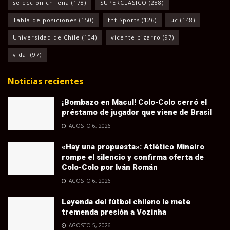
seleccion chilena
(178)
SUPERCLASICO
(288)
Tabla de posiciones
(150)
tnt Sports
(126)
uc
(148)
Universidad de Chile
(104)
vicente pizarro
(97)
vidal
(97)
Noticias recientes
¡Bombazo en Macul! Colo-Colo cerró el
préstamo de jugador que viene de Brasil
AGOSTO 6, 2026
«Hay una propuesta»: Atlético Mineiro
rompe el silencio y confirma oferta de
Colo-Colo por Iván Román
AGOSTO 6, 2026
Leyenda del fútbol chileno le mete
tremenda presión a Vozinha
AGOSTO 5, 2026