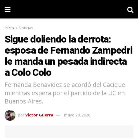
Inicio
Noticias
Sigue doliendo la derrota:
esposa de Fernando Zampedri
le manda un pesada indirecta
a Colo Colo
Fernanda Benavidez se acordó del Cacique
mientras espera por el partido de la UC en
Buenos Aires.
por
Victor Guerra
mayo 28, 2026