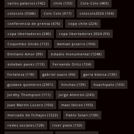
carlos palacios
(142)
chile
(133)
Colo-Colo
(483)
colocolo
(3568)
Colo Colo
(917)
colocolo2026
(104)
conferencia de prensa
(676)
copa chile
(224)
copa libertadores
(240)
copa libertadores 2024
(95)
Coquimbo Unido
(112)
damian pizarro
(106)
Emiliano Amor
(99)
estadio monumental
(1248)
esteban pavez
(113)
Fernando Ortiz
(134)
fortaleza
(118)
gabriel suazo
(96)
garra blanca
(130)
gustavo quinteros
(2301)
hinchas
(139)
huachipato
(103)
Jordhy Thompson
(111)
Jorge Almirón
(245)
Juan Martín Lucero
(106)
maxi falcon
(105)
mercado de fichajes
(1222)
Pablo Solari
(159)
redes sociales
(128)
river plate
(153)