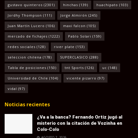
gustavo quinteros
(2301)
hinchas
(139)
huachipato
(103)
Jordhy Thompson
(111)
Jorge Almirón
(245)
Juan Martín Lucero
(106)
maxi falcon
(105)
mercado de fichajes
(1222)
Pablo Solari
(159)
redes sociales
(128)
river plate
(153)
seleccion chilena
(178)
SUPERCLASICO
(288)
Tabla de posiciones
(150)
tnt Sports
(126)
uc
(148)
Universidad de Chile
(104)
vicente pizarro
(97)
vidal
(97)
Noticias recientes
¿Va a la banca? Fernando Ortiz jugó al
misterio con la citación de Vozinha en
Colo-Colo
AGOSTO 7, 2026