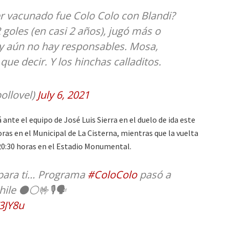
r vacunado fue Colo Colo con Blandi?
 goles (en casi 2 años), jugó más o
 aún no hay responsables. Mosa,
que decir. Y los hinchas calladitos.
ollovel)
July 6, 2021
ante el equipo de José Luis Sierra en el duelo de ida este
 horas en el Municipal de La Cisterna, mientras que la vuelta
s 20:30 horas en el Estadio Monumental.
 para ti… Programa
#ColoColo
pasó a
hile ⚫⚪🤟🎙️🗣️
3JY8u