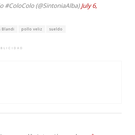
io #ColoColo (@SintoniaAlba)
July 6,
s Blandi
pollo veliz
sueldo
BLICIDAD