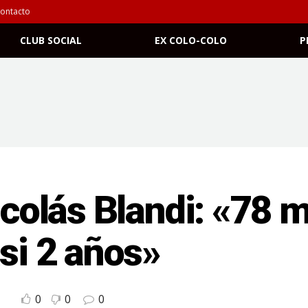
ontacto
CLUB SOCIAL
EX COLO-COLO
P
icolás Blandi: «78 
asi 2 años»
0
0
0