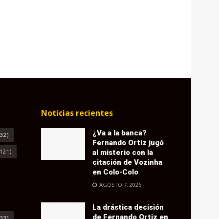
Noticias recientes
¿Va a la banca?
32)
Fernando Ortiz jugó
121)
al misterio con la
citación de Vozinha
en Colo-Colo
AGOSTO 7, 2026
La drástica decisión
de Fernando Ortiz en
33)