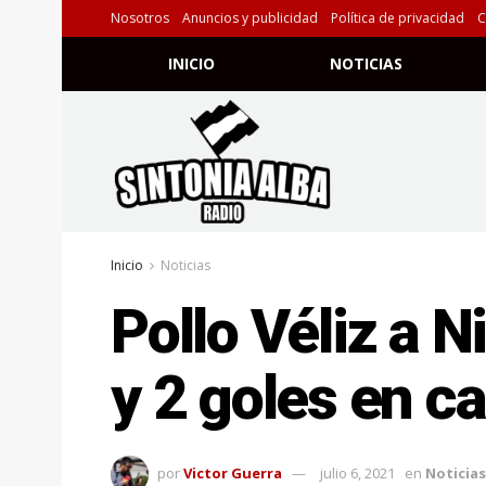
Nosotros
Anuncios y publicidad
Política de privacidad
C
INICIO
NOTICIAS
Inicio
Noticias
Pollo Véliz a N
y 2 goles en c
por
Victor Guerra
julio 6, 2021
en
Noticias