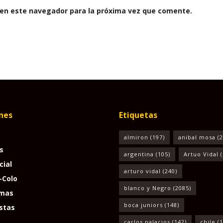
 en este navegador para la próxima vez que comente.
nes
Etiquetas
almiron
(197)
anibal mosa
(2
s
argentina
(105)
Artuo Vidal
(
cial
arturo vidal
(240)
-Colo
blanco y Negro
(2085)
mas
boca juniors
(148)
stas
carlos palacios
(142)
chile
(1