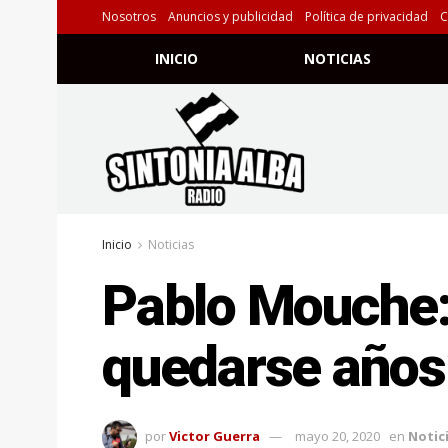
Nosotros
Anuncios y publicidad
Política de privacidad
C
INICIO
NOTICIAS
Inicio
Noticias
Pablo Mouche: 
quedarse años
por
Victor Guerra
mayo 20, 2020
en
Notic