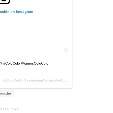
cación en Instagram
es? #ColoColo #VamosColoColo
nía Alba Radio
(@sintoniaalbaradio) el
19 de May de 2020 a las 12:43 PDT
mouche
BLICIDAD