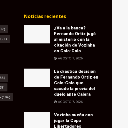
Noticias recientes
¿Va a la banca?
32)
Fernando Ortiz jugó
121)
al misterio con la
citación de Vozinha
en Colo-Colo
AGOSTO 7, 2026
La drástica decisión
de Fernando Ortiz en
33)
Colo-Colo que
68)
sacude la previa del
duelo ante Calera
6
(106)
AGOSTO 7, 2026
Vozinha sueña con
jugar la Copa
Libertadores