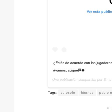
Ver esta publi
¿Estás de acuerdo con los jugador
#vamoscacique🏁⚽
Una publicación compartida por
Sinto
Tags:
colocolo
hinchas
pablo 
PU