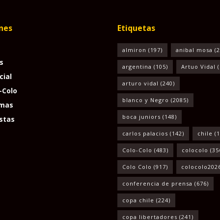
nes
Etiquetas
almiron
(197)
anibal mosa
(2
s
argentina
(105)
Artuo Vidal
(
cial
arturo vidal
(240)
-Colo
blanco y Negro
(2085)
mas
boca juniors
(148)
stas
carlos palacios
(142)
chile
(1
Colo-Colo
(483)
colocolo
(35
Colo Colo
(917)
colocolo202
conferencia de prensa
(676)
copa chile
(224)
copa libertadores
(241)