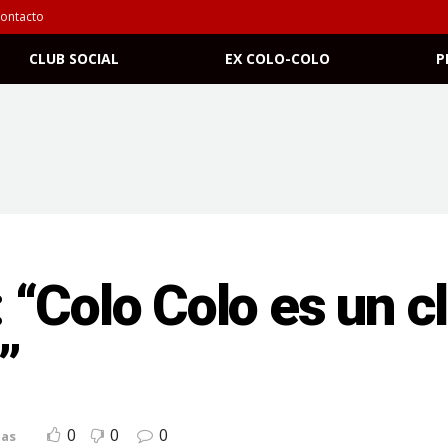
ontacto
CLUB SOCIAL
EX COLO-COLO
P
“Colo Colo es un c
”
0
0
0
ias