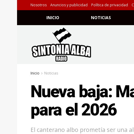
Nosotros
Anuncios y publicidad
Política de privacidad
C
INICIO
NOTICIAS
Inicio
Noticias
Nueva baja: Ma
para el 2026
El canterano albo prometía ser una al