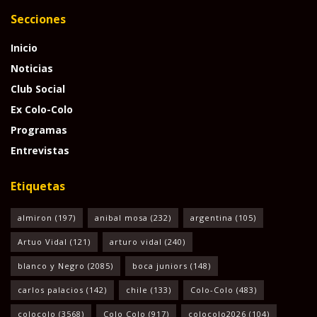
Secciones
Inicio
Noticias
Club Social
Ex Colo-Colo
Programas
Entrevistas
Etiquetas
almiron
(197)
anibal mosa
(232)
argentina
(105)
Artuo Vidal
(121)
arturo vidal
(240)
blanco y Negro
(2085)
boca juniors
(148)
carlos palacios
(142)
chile
(133)
Colo-Colo
(483)
colocolo
(3568)
Colo Colo
(917)
colocolo2026
(104)