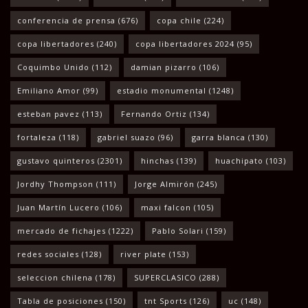
conferencia de prensa
(676)
copa chile
(224)
copa libertadores
(240)
copa libertadores 2024
(95)
Coquimbo Unido
(112)
damian pizarro
(106)
Emiliano Amor
(99)
estadio monumental
(1248)
esteban pavez
(113)
Fernando Ortiz
(134)
fortaleza
(118)
gabriel suazo
(96)
garra blanca
(130)
gustavo quinteros
(2301)
hinchas
(139)
huachipato
(103)
Jordhy Thompson
(111)
Jorge Almirón
(245)
Juan Martín Lucero
(106)
maxi falcon
(105)
mercado de fichajes
(1222)
Pablo Solari
(159)
redes sociales
(128)
river plate
(153)
seleccion chilena
(178)
SUPERCLASICO
(288)
Tabla de posiciones
(150)
tnt Sports
(126)
uc
(148)