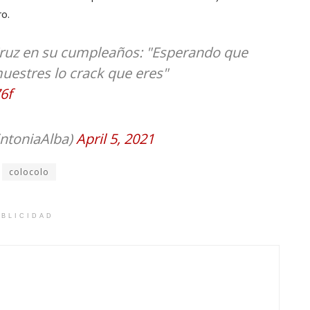
ro.
 Cruz en su cumpleaños: "Esperando que
uestres lo crack que eres"
6f
intoniaAlba)
April 5, 2021
colocolo
BLICIDAD