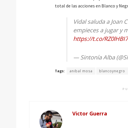
total de las acciones en Blanco y Neg
Vidal saluda a Joan
empieces a jugar y m
https://t.co/RZ0lHBI7
— Sintonía Alba (@S
Tags:
anibal mosa
blancoynegro
PU
Victor Guerra