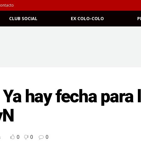
ontacto
CLUB SOCIAL
EX COLO-COLO
P
 Ya hay fecha para 
yN
0
0
0
s