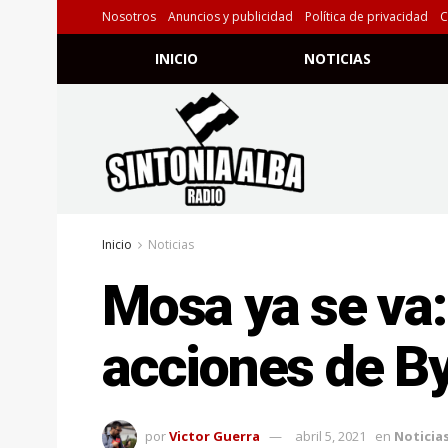
Nosotros
Anuncios y publicidad
Política de privacidad
C
INICIO
NOTICIAS
Inicio
Noticias
Mosa ya se va:
acciones de B
por
Victor Guerra
abril 5, 2021
en
Noticia