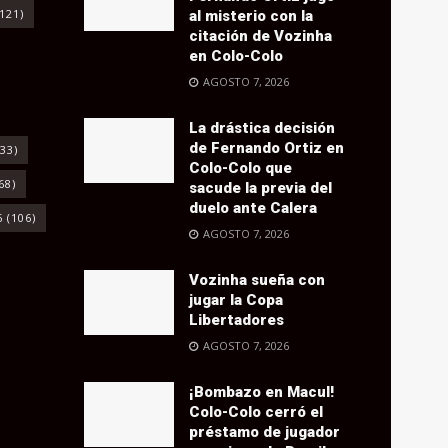
121)
al misterio con la
citación de Vozinha
en Colo-Colo
AGOSTO 7, 2026
La drástica decisión
de Fernando Ortiz en
33)
Colo-Colo que
68)
sacude la previa del
duelo ante Calera
6
(106)
AGOSTO 7, 2026
Vozinha sueña con
jugar la Copa
Libertadores
AGOSTO 7, 2026
¡Bombazo en Macul!
Colo-Colo cerró el
préstamo de jugador