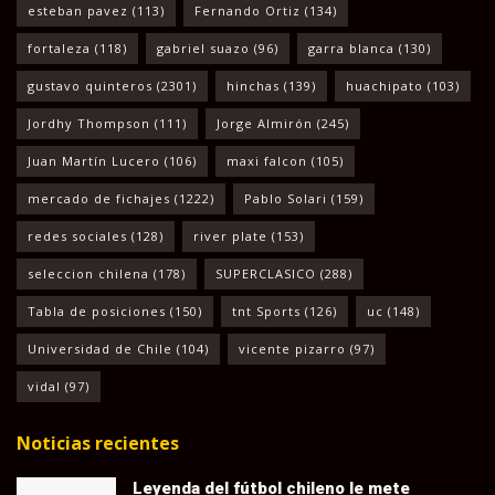
esteban pavez
(113)
Fernando Ortiz
(134)
fortaleza
(118)
gabriel suazo
(96)
garra blanca
(130)
gustavo quinteros
(2301)
hinchas
(139)
huachipato
(103)
Jordhy Thompson
(111)
Jorge Almirón
(245)
Juan Martín Lucero
(106)
maxi falcon
(105)
mercado de fichajes
(1222)
Pablo Solari
(159)
redes sociales
(128)
river plate
(153)
seleccion chilena
(178)
SUPERCLASICO
(288)
Tabla de posiciones
(150)
tnt Sports
(126)
uc
(148)
Universidad de Chile
(104)
vicente pizarro
(97)
vidal
(97)
Noticias recientes
Leyenda del fútbol chileno le mete