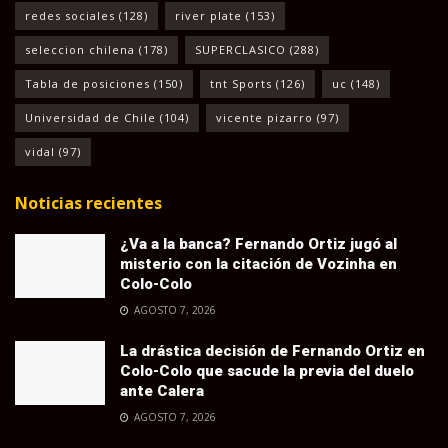
redes sociales
(128)
river plate
(153)
seleccion chilena
(178)
SUPERCLASICO
(288)
Tabla de posiciones
(150)
tnt Sports
(126)
uc
(148)
Universidad de Chile
(104)
vicente pizarro
(97)
vidal
(97)
Noticias recientes
¿Va a la banca? Fernando Ortiz jugó al
misterio con la citación de Vozinha en
Colo-Colo
AGOSTO 7, 2026
La drástica decisión de Fernando Ortiz en
Colo-Colo que sacude la previa del duelo
ante Calera
AGOSTO 7, 2026