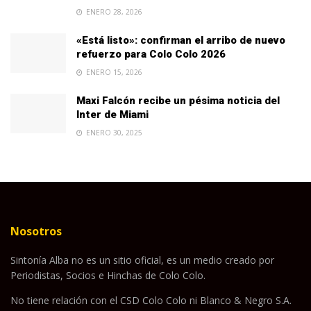
ENERO 28, 2026
«Está listo»: confirman el arribo de nuevo
refuerzo para Colo Colo 2026
ENERO 15, 2026
Maxi Falcón recibe un pésima noticia del
Inter de Miami
ENERO 30, 2025
Nosotros
Sintonía Alba no es un sitio oficial, es un medio creado por
Periodistas, Socios e Hinchas de Colo Colo.
No tiene relación con el CSD Colo Colo ni Blanco & Negro S.A.