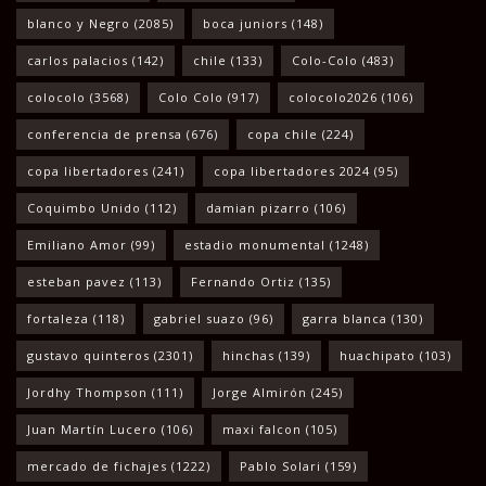
blanco y Negro
(2085)
boca juniors
(148)
carlos palacios
(142)
chile
(133)
Colo-Colo
(483)
colocolo
(3568)
Colo Colo
(917)
colocolo2026
(106)
conferencia de prensa
(676)
copa chile
(224)
copa libertadores
(241)
copa libertadores 2024
(95)
Coquimbo Unido
(112)
damian pizarro
(106)
Emiliano Amor
(99)
estadio monumental
(1248)
esteban pavez
(113)
Fernando Ortiz
(135)
fortaleza
(118)
gabriel suazo
(96)
garra blanca
(130)
gustavo quinteros
(2301)
hinchas
(139)
huachipato
(103)
Jordhy Thompson
(111)
Jorge Almirón
(245)
Juan Martín Lucero
(106)
maxi falcon
(105)
mercado de fichajes
(1222)
Pablo Solari
(159)