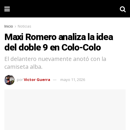
Inicio
Noticias
Maxi Romero analiza la idea
del doble 9 en Colo-Colo
El delantero nuevamente anotó con la
camiseta alba.
por
Victor Guerra
mayo 11, 2026