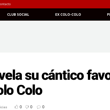
ontacto
CLUB SOCIAL
EX COLO-COLO
P
ela su cántico favo
lo Colo
0
0
0
icias