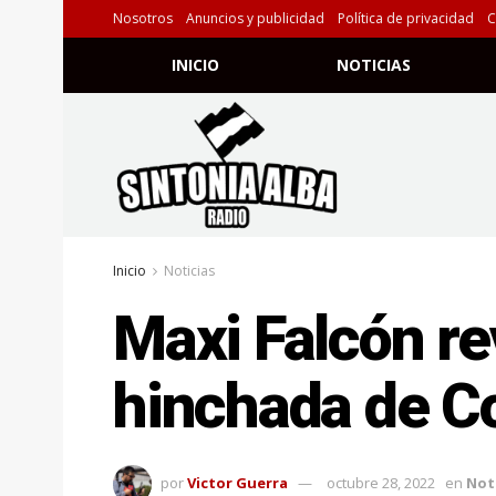
Nosotros
Anuncios y publicidad
Política de privacidad
C
INICIO
NOTICIAS
Inicio
Noticias
Maxi Falcón rev
hinchada de Co
por
Victor Guerra
octubre 28, 2022
en
Not