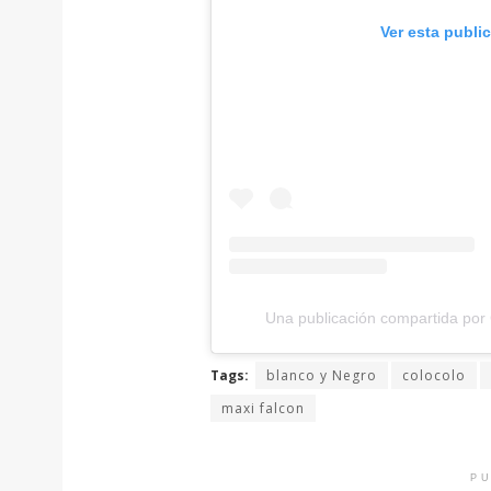
Ver esta publi
Una publicación compartida por C
Tags:
blanco y Negro
colocolo
maxi falcon
PU