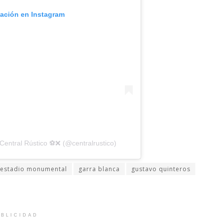
cación en Instagram
entral Rústico ⚽️❌ (@centralrustico)
estadio monumental
garra blanca
gustavo quinteros
BLICIDAD