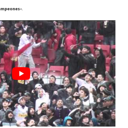
campeones
«.