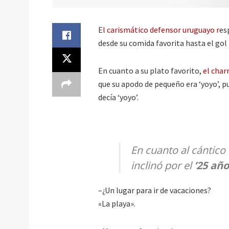
E
l carismático defensor uruguayo r
es
desde su comida favorita hasta el gol
En cuanto a su plato favorito,
el char
que su apodo de pequeño era ‘yoyo’, 
decía ‘yoyo’.
En cuanto al cántico 
inclinó por el
’25 año
–¿Un lugar para ir de vacaciones?
«La playa».