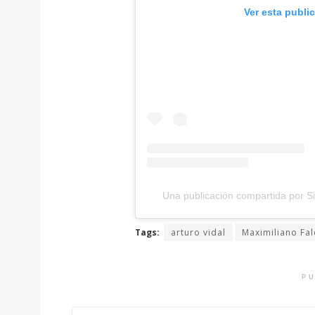
Ver esta publi
Una publicación compartida por Si
Tags:
arturo vidal
Maximiliano Fa
PU