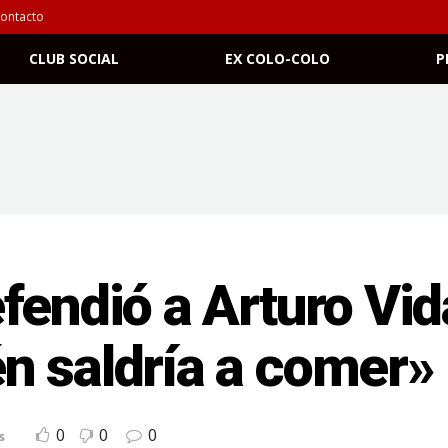
ontacto
CLUB SOCIAL
EX COLO-COLO
P
endió a Arturo Vida
n saldría a comer»
0
0
0
s