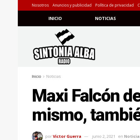
Nosotros
Anuncios y publicidad
Política de privacidad
C
INICIO
NOTICIAS
Inicio
Noticias
Maxi Falcón def
mismo, tambié
por
Victor Guerra
junio 2, 2021
en
Noticia