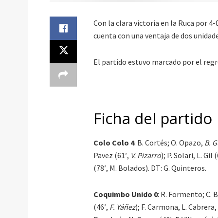
Con la clara victoria en la Ruca por 4-
cuenta con una ventaja de dos unidad
El partido estuvo marcado por el reg
Ficha del partido
Colo Colo 4
: B. Cortés; O. Opazo,
B. G
Pavez (61′,
V. Pizarro
); P. Solari, L. Gil
(78′, M. Bolados). DT: G. Quinteros.
Coquimbo Unido 0
: R. Formento; C. B
(46′,
F. Yáñez
); F. Carmona, L. Cabrera,