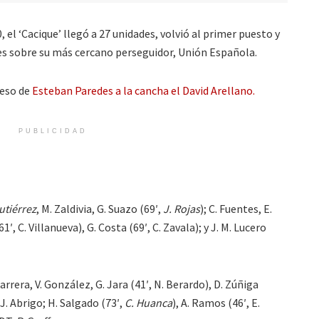
0, el ‘Cacique’ llegó a 27 unidades, volvió al primer puesto y
es sobre su más cercano perseguidor, Unión Española.
reso de
Esteban Paredes a la cancha el David Arellano.
PUBLICIDAD
utiérrez
, M. Zaldivia, G. Suazo (69′,
J. Rojas
); C. Fuentes, E.
 (61′, C. Villanueva), G. Costa (69′, C. Zavala); y J. M. Lucero
arrera, V. González, G. Jara (41′, N. Berardo), D. Zúñiga
 J. Abrigo; H. Salgado (73′,
C. Huanca
), A. Ramos (46′, E.