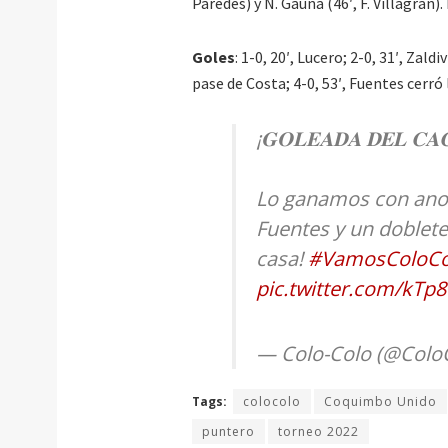
Paredes) y N. Gauna (46′, F. Villagrán). D
Goles
: 1-0, 20′, Lucero; 2-0, 31′, Zald
pase de Costa; 4-0, 53′, Fuentes cerró 
¡𝐆𝐎𝐋𝐄𝐀𝐃𝐀 𝐃𝐄𝐋 𝐂𝐀
Lo ganamos con anot
Fuentes y un doblet
casa!
#VamosColoCo
pic.twitter.com/kTp
— Colo-Colo (@Colo
Tags:
colocolo
Coquimbo Unido
puntero
torneo 2022