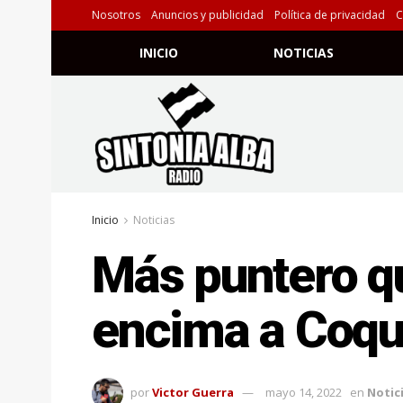
Nosotros
Anuncios y publicidad
Política de privacidad
C
INICIO
NOTICIAS
Inicio
Noticias
Más puntero qu
encima a Coq
por
Victor Guerra
mayo 14, 2022
en
Notic