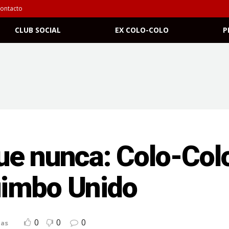
ontacto
CLUB SOCIAL
EX COLO-COLO
P
e nunca: Colo-Colo
uimbo Unido
0
0
0
ias