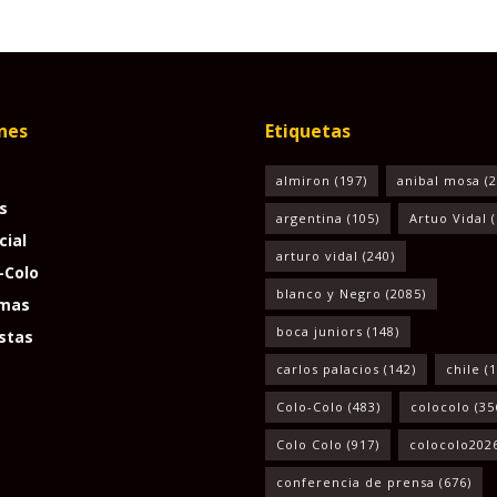
nes
Etiquetas
almiron
(197)
anibal mosa
(2
s
argentina
(105)
Artuo Vidal
(
cial
arturo vidal
(240)
-Colo
blanco y Negro
(2085)
mas
boca juniors
(148)
stas
carlos palacios
(142)
chile
(1
Colo-Colo
(483)
colocolo
(35
Colo Colo
(917)
colocolo202
conferencia de prensa
(676)