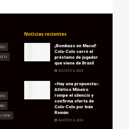
Noticias recientes
¡Bombazo en Macul!
32)
Colo-Colo cerró el
121)
préstamo de jugador
que viene de Brasil
AGOSTO 6, 2026
«Hay una propuesta»:
Atlético Mineiro
rompe el silencio y
33)
confirma oferta de
68)
Colo-Colo por Iván
Román
6
(104)
AGOSTO 6, 2026