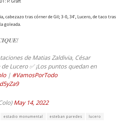
T: P. Graff.
ivia, cabezazo tras córner de Gil; 3-0, 34′, Lucero, de taco tras
la goleada.
𝐈𝐐𝐔𝐄!
aciones de Matias Zaldivia, César
e de Lucero ✅ ¡Los puntos quedan en
lo
|
#VamosPorTodo
8d5yZa9
Colo)
May 14, 2022
estadio monumental
esteban paredes
lucero