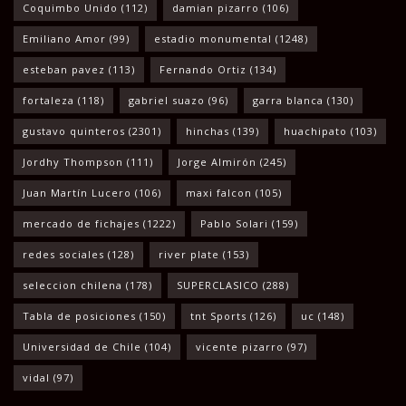
Coquimbo Unido
(112)
damian pizarro
(106)
Emiliano Amor
(99)
estadio monumental
(1248)
esteban pavez
(113)
Fernando Ortiz
(134)
fortaleza
(118)
gabriel suazo
(96)
garra blanca
(130)
gustavo quinteros
(2301)
hinchas
(139)
huachipato
(103)
Jordhy Thompson
(111)
Jorge Almirón
(245)
Juan Martín Lucero
(106)
maxi falcon
(105)
mercado de fichajes
(1222)
Pablo Solari
(159)
redes sociales
(128)
river plate
(153)
seleccion chilena
(178)
SUPERCLASICO
(288)
Tabla de posiciones
(150)
tnt Sports
(126)
uc
(148)
Universidad de Chile
(104)
vicente pizarro
(97)
vidal
(97)