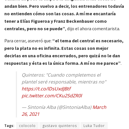
andan bien. Pero vuelvo a decir, los entrenadores todavía
no entienden cómo son las cosas. A mí me encantaría
tener a Elías Figueroa y Franz Beckenbauer como
centrales, pero no se puede”
, dijo el ahora comentarista.
Para cerrar, aseveró que:
“el tema del central es necesario,
pero la plata no es infinita. Estas cosas son mejor
decirlas en una oficina encerrados, pero quizá no le dan
respuestas y ésta es la única forma. A mí no me parece”
.
Quinteros: "Cuando completemos el
plantel seré responsable, mientras no"
https://t.co/lDsUxdJBtf
pic.twitter.com/CKu2SdZR0l
— Sintonía Alba (@SintoniaAlba)
March
26, 2021
Tags:
colocolo
gustavo quinteros
Luka Tudor