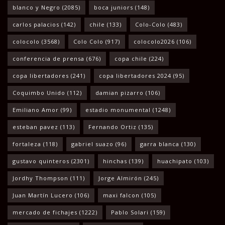
blanco y Negro
(2085)
boca juniors
(148)
carlos palacios
(142)
chile
(133)
Colo-Colo
(483)
colocolo
(3568)
Colo Colo
(917)
colocolo2026
(106)
conferencia de prensa
(676)
copa chile
(224)
copa libertadores
(241)
copa libertadores 2024
(95)
Coquimbo Unido
(112)
damian pizarro
(106)
Emiliano Amor
(99)
estadio monumental
(1248)
esteban pavez
(113)
Fernando Ortiz
(135)
fortaleza
(118)
gabriel suazo
(96)
garra blanca
(130)
gustavo quinteros
(2301)
hinchas
(139)
huachipato
(103)
Jordhy Thompson
(111)
Jorge Almirón
(245)
Juan Martín Lucero
(106)
maxi falcon
(105)
mercado de fichajes
(1222)
Pablo Solari
(159)