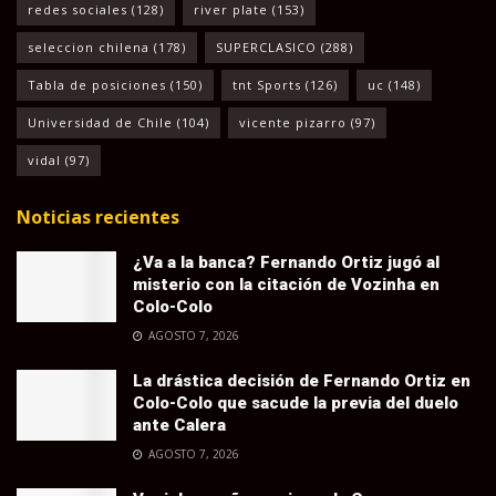
redes sociales
(128)
river plate
(153)
seleccion chilena
(178)
SUPERCLASICO
(288)
Tabla de posiciones
(150)
tnt Sports
(126)
uc
(148)
Universidad de Chile
(104)
vicente pizarro
(97)
vidal
(97)
Noticias recientes
¿Va a la banca? Fernando Ortiz jugó al
misterio con la citación de Vozinha en
Colo-Colo
AGOSTO 7, 2026
La drástica decisión de Fernando Ortiz en
Colo-Colo que sacude la previa del duelo
ante Calera
AGOSTO 7, 2026