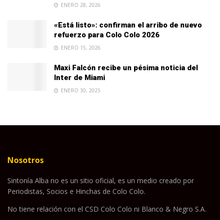
ENERO 28, 2026
«Está listo»: confirman el arribo de nuevo
refuerzo para Colo Colo 2026
ENERO 15, 2026
Maxi Falcón recibe un pésima noticia del
Inter de Miami
ENERO 30, 2025
Nosotros
Sintonía Alba no es un sitio oficial, es un medio creado por
Periodistas, Socios e Hinchas de Colo Colo.
No tiene relación con el CSD Colo Colo ni Blanco & Negro S.A.