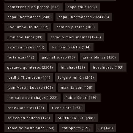
conferencia de prensa
(676)
copa chile
(224)
copa libertadores
(240)
copa libertadores 2024
(95)
Coquimbo Unido
(112)
damian pizarro
(106)
Emiliano Amor
(99)
estadio monumental
(1248)
esteban pavez
(113)
Fernando Ortiz
(134)
fortaleza
(118)
gabriel suazo
(96)
garra blanca
(130)
gustavo quinteros
(2301)
hinchas
(139)
huachipato
(103)
Jordhy Thompson
(111)
Jorge Almirón
(245)
Juan Martín Lucero
(106)
maxi falcon
(105)
mercado de fichajes
(1222)
Pablo Solari
(159)
redes sociales
(128)
river plate
(153)
seleccion chilena
(178)
SUPERCLASICO
(288)
Tabla de posiciones
(150)
tnt Sports
(126)
uc
(148)