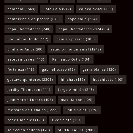
colocolo
(3568)
Colo Colo
(917)
colocolo2026
(103)
conferencia de prensa
(676)
copa chile
(224)
copa libertadores
(240)
copa libertadores 2024
(95)
Coquimbo Unido
(112)
damian pizarro
(106)
Emiliano Amor
(99)
estadio monumental
(1248)
esteban pavez
(113)
Fernando Ortiz
(134)
fortaleza
(118)
gabriel suazo
(96)
garra blanca
(130)
gustavo quinteros
(2301)
hinchas
(139)
huachipato
(103)
Jordhy Thompson
(111)
Jorge Almirón
(245)
Juan Martín Lucero
(106)
maxi falcon
(105)
mercado de fichajes
(1222)
Pablo Solari
(159)
redes sociales
(128)
river plate
(153)
seleccion chilena
(178)
SUPERCLASICO
(288)