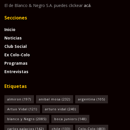
El de Blanco & Negro S.A. puedes clickear
acá
.
Secciones
Inicio
Noticias
Club Social
Ex Colo-Colo
Programas
Entrevistas
Etiquetas
almiron
(197)
anibal mosa
(232)
argentina
(105)
Artuo Vidal
(121)
arturo vidal
(240)
blanco y Negro
(2085)
boca juniors
(148)
carlos palacios
(142)
chile
(133)
Colo-Colo
(483)