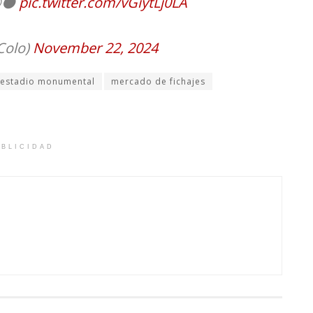
️⚫️
pic.twitter.com/vGiytLj0LA
Colo)
November 22, 2024
estadio monumental
mercado de fichajes
BLICIDAD