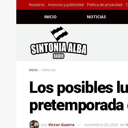
Nosotros
Anuncios y publicidad
Política de privacidad
C
INICIO
NOTICIAS
Inicio
Noticias
Los posibles l
pretemporada 
por
Victor Guerra
noviembre 29, 2024
en
N