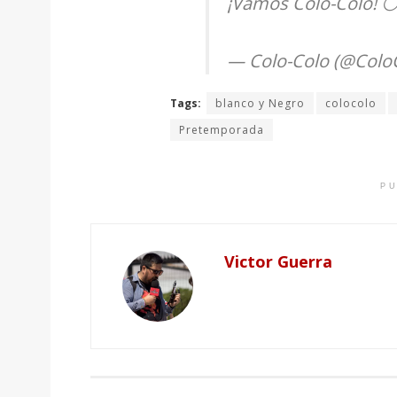
¡Vamos Colo-Colo! ⚪
— Colo-Colo (@Colo
Tags:
blanco y Negro
colocolo
Pretemporada
PU
Victor Guerra