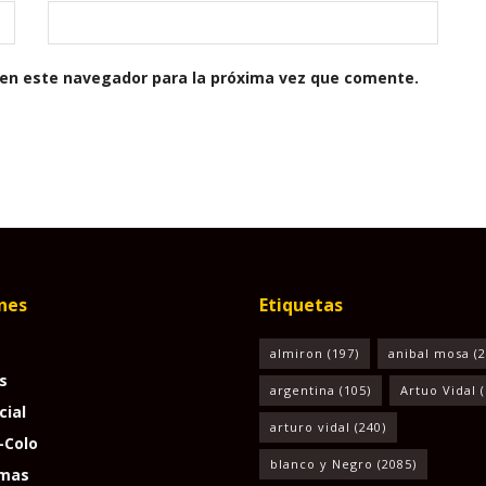
 en este navegador para la próxima vez que comente.
nes
Etiquetas
almiron
(197)
anibal mosa
(2
s
argentina
(105)
Artuo Vidal
(
cial
arturo vidal
(240)
-Colo
blanco y Negro
(2085)
mas