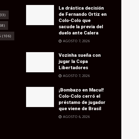
La drástica decisión
de Fernando Ortiz en
33)
Colo-Colo que
68)
sacude la previa del
duelo ante Calera
6
(106)
AGOSTO 7, 2026
Vozinha sueña con
jugar la Copa
Libertadores
AGOSTO 7, 2026
¡Bombazo en Macul!
Colo-Colo cerró el
préstamo de jugador
que viene de Brasil
AGOSTO 6, 2026