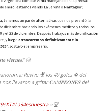
s o Argentina como se venía manejando en la prensa:
 de enero, estamos viendo La Serena o Mantagua”,
, tenemos un par de alternativas que nos presentó la
0 de diciembre haciendo los exámenes médicos y todos los
 y el 23 de diciembre. Después trabajos más de unificación
bre, y luego
arrancaremos definitivamente la
2025
”, sostuvo el empresario.
𝐭𝐞 𝐯𝐢𝐞𝐫𝐧𝐞𝐬? 🤔
panorama: Revive 🎥 los 49 goles ⚽ del
 llevaron a gritar 𝐂𝐀𝐌𝐏𝐄𝐎𝐍𝐄𝐒 del
lr9eXT
#La34esnuestra
⭐🏆