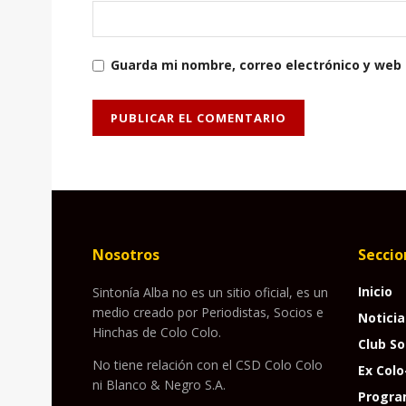
Guarda mi nombre, correo electrónico y web
Nosotros
Seccio
Inicio
Sintonía Alba no es un sitio oficial, es un
medio creado por Periodistas, Socios e
Noticia
Hinchas de Colo Colo.
Club So
No tiene relación con el CSD Colo Colo
Ex Colo
ni Blanco & Negro S.A.
Progra