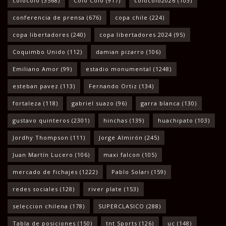
colocolo
(3568)
Colo Colo
(917)
colocolo2026
(103)
conferencia de prensa
(676)
copa chile
(224)
copa libertadores
(240)
copa libertadores 2024
(95)
Coquimbo Unido
(112)
damian pizarro
(106)
Emiliano Amor
(99)
estadio monumental
(1248)
esteban pavez
(113)
Fernando Ortiz
(134)
fortaleza
(118)
gabriel suazo
(96)
garra blanca
(130)
gustavo quinteros
(2301)
hinchas
(139)
huachipato
(103)
Jordhy Thompson
(111)
Jorge Almirón
(245)
Juan Martín Lucero
(106)
maxi falcon
(105)
mercado de fichajes
(1222)
Pablo Solari
(159)
redes sociales
(128)
river plate
(153)
seleccion chilena
(178)
SUPERCLASICO
(288)
Tabla de posiciones
(150)
tnt Sports
(126)
uc
(148)