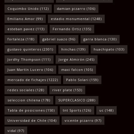
Coquimbo Unido
(112)
damian pizarro
(106)
Emiliano Amor
(99)
estadio monumental
(1248)
esteban pavez
(113)
Fernando Ortiz
(135)
fortaleza
(118)
gabriel suazo
(96)
garra blanca
(130)
gustavo quinteros
(2301)
hinchas
(139)
huachipato
(103)
Jordhy Thompson
(111)
Jorge Almirón
(245)
Juan Martín Lucero
(106)
maxi falcon
(105)
mercado de fichajes
(1222)
Pablo Solari
(159)
redes sociales
(128)
river plate
(153)
seleccion chilena
(178)
SUPERCLASICO
(288)
Tabla de posiciones
(150)
tnt Sports
(126)
uc
(148)
Universidad de Chile
(104)
vicente pizarro
(97)
vidal
(97)