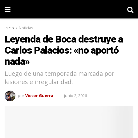
Inicio
Noticias
Leyenda de Boca destruye a
Carlos Palacios: «no aportó
nada»
Luego de una temporada marcada por
lesiones e irregularidad.
por
Victor Guerra
junio 2, 2026