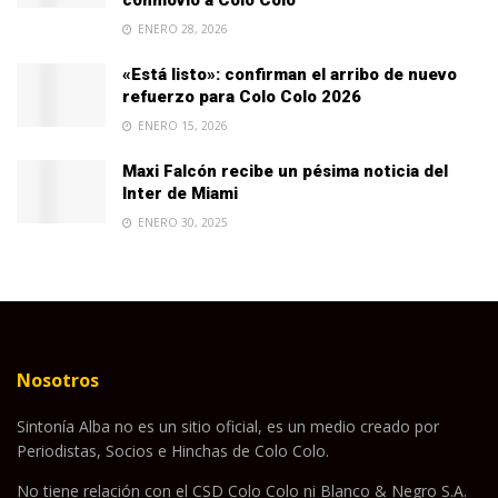
ENERO 28, 2026
«Está listo»: confirman el arribo de nuevo
refuerzo para Colo Colo 2026
ENERO 15, 2026
Maxi Falcón recibe un pésima noticia del
Inter de Miami
ENERO 30, 2025
Nosotros
Sintonía Alba no es un sitio oficial, es un medio creado por
Periodistas, Socios e Hinchas de Colo Colo.
No tiene relación con el CSD Colo Colo ni Blanco & Negro S.A.