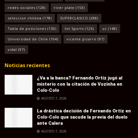
redes sociales
(128)
river plate
(153)
seleccion chilena
(178)
SUPERCLASICO
(288)
Tabla de posiciones
(150)
tnt Sports
(126)
uc
(148)
Universidad de Chile
(104)
vicente pizarro
(97)
vidal
(97)
Noticias recientes
¿Va a la banca? Fernando Ortiz jugó al
misterio con la citación de Vozinha en
Colo-Colo
AGOSTO 7, 2026
La drástica decisión de Fernando Ortiz en
Colo-Colo que sacude la previa del duelo
ante Calera
AGOSTO 7, 2026