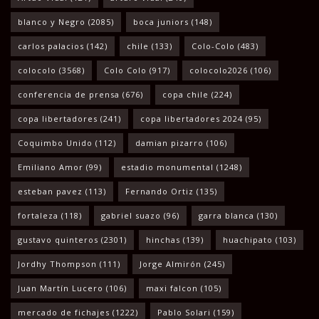
blanco y Negro
(2085)
boca juniors
(148)
carlos palacios
(142)
chile
(133)
Colo-Colo
(483)
colocolo
(3568)
Colo Colo
(917)
colocolo2026
(106)
conferencia de prensa
(676)
copa chile
(224)
copa libertadores
(241)
copa libertadores 2024
(95)
Coquimbo Unido
(112)
damian pizarro
(106)
Emiliano Amor
(99)
estadio monumental
(1248)
esteban pavez
(113)
Fernando Ortiz
(135)
fortaleza
(118)
gabriel suazo
(96)
garra blanca
(130)
gustavo quinteros
(2301)
hinchas
(139)
huachipato
(103)
Jordhy Thompson
(111)
Jorge Almirón
(245)
Juan Martín Lucero
(106)
maxi falcon
(105)
mercado de fichajes
(1222)
Pablo Solari
(159)