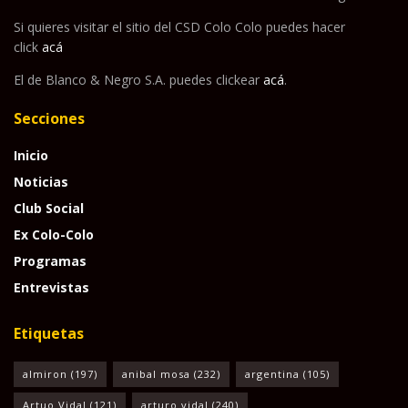
Si quieres visitar el sitio del CSD Colo Colo puedes hacer
click
acá
El de Blanco & Negro S.A. puedes clickear
acá
.
Secciones
Inicio
Noticias
Club Social
Ex Colo-Colo
Programas
Entrevistas
Etiquetas
almiron
(197)
anibal mosa
(232)
argentina
(105)
Artuo Vidal
(121)
arturo vidal
(240)