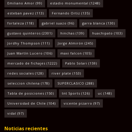
Emiliano Amor
(99)
estadio monumental
(1248)
esteban pavez
(113)
Fernando Ortiz
(135)
fortaleza
(118)
gabriel suazo
(96)
garra blanca
(130)
gustavo quinteros
(2301)
hinchas
(139)
huachipato
(103)
Jordhy Thompson
(111)
Jorge Almirón
(245)
Juan Martín Lucero
(106)
maxi falcon
(105)
mercado de fichajes
(1222)
Pablo Solari
(159)
redes sociales
(128)
river plate
(153)
seleccion chilena
(178)
SUPERCLASICO
(288)
Tabla de posiciones
(150)
tnt Sports
(126)
uc
(148)
Universidad de Chile
(104)
vicente pizarro
(97)
vidal
(97)
Noticias recientes