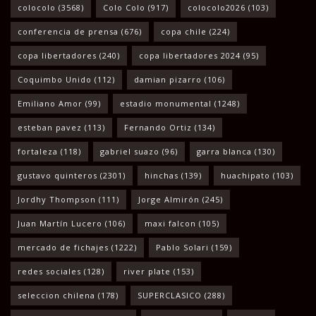
colocolo
(3568)
Colo Colo
(917)
colocolo2026
(103)
conferencia de prensa
(676)
copa chile
(224)
copa libertadores
(240)
copa libertadores 2024
(95)
Coquimbo Unido
(112)
damian pizarro
(106)
Emiliano Amor
(99)
estadio monumental
(1248)
esteban pavez
(113)
Fernando Ortiz
(134)
fortaleza
(118)
gabriel suazo
(96)
garra blanca
(130)
gustavo quinteros
(2301)
hinchas
(139)
huachipato
(103)
Jordhy Thompson
(111)
Jorge Almirón
(245)
Juan Martín Lucero
(106)
maxi falcon
(105)
mercado de fichajes
(1222)
Pablo Solari
(159)
redes sociales
(128)
river plate
(153)
seleccion chilena
(178)
SUPERCLASICO
(288)