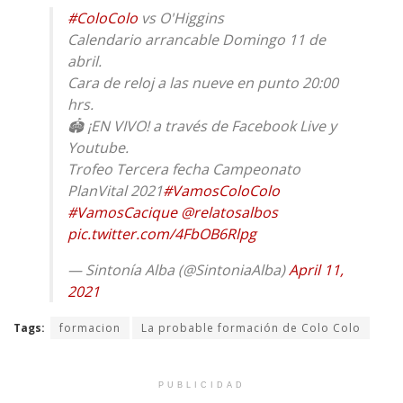
#ColoColo
vs O'Higgins
Calendario arrancable Domingo 11 de
abril.
Cara de reloj a las nueve en punto 20:00
hrs.
🏟 ¡EN VIVO! a través de Facebook Live y
Youtube.
Trofeo Tercera fecha Campeonato
PlanVital 2021
#VamosColoColo
#VamosCacique
@relatosalbos
pic.twitter.com/4FbOB6Rlpg
— Sintonía Alba (@SintoniaAlba)
April 11,
2021
Tags:
formacion
La probable formación de Colo Colo
PUBLICIDAD