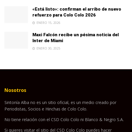
«Está listo»: confirman el arribo de nuevo
refuerzo para Colo Colo 2026
ENERO 15, 2026
Maxi Falcón recibe un pésima noticia del
Inter de Miami
ENERO 30, 2025
Nosotros
Sintonía Alba no es un sitio oficial, es un medio creado por
Periodistas, Socios e Hinchas de Colo Colo.
No tiene relación con el CSD Colo Colo ni Blanco & Negro S.A.
Si quieres visitar el sitio del CSD Colo Colo puedes hacer