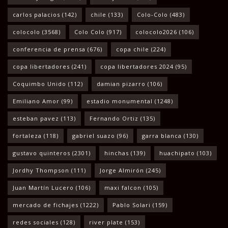
carlos palacios
(142)
chile
(133)
Colo-Colo
(483)
colocolo
(3568)
Colo Colo
(917)
colocolo2026
(106)
conferencia de prensa
(676)
copa chile
(224)
copa libertadores
(241)
copa libertadores 2024
(95)
Coquimbo Unido
(112)
damian pizarro
(106)
Emiliano Amor
(99)
estadio monumental
(1248)
esteban pavez
(113)
Fernando Ortiz
(135)
fortaleza
(118)
gabriel suazo
(96)
garra blanca
(130)
gustavo quinteros
(2301)
hinchas
(139)
huachipato
(103)
Jordhy Thompson
(111)
Jorge Almirón
(245)
Juan Martín Lucero
(106)
maxi falcon
(105)
mercado de fichajes
(1222)
Pablo Solari
(159)
redes sociales
(128)
river plate
(153)