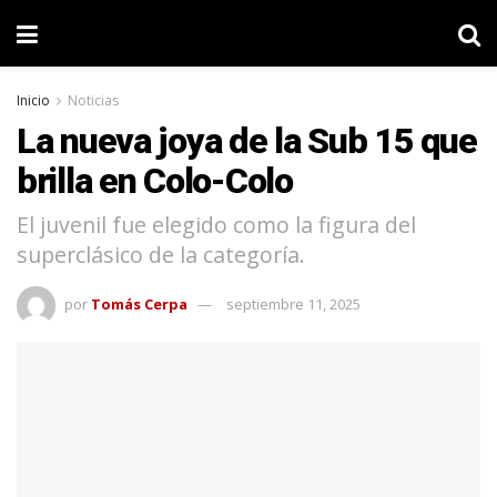
Inicio
Noticias
La nueva joya de la Sub 15 que
brilla en Colo-Colo
El juvenil fue elegido como la figura del
superclásico de la categoría.
por
Tomás Cerpa
septiembre 11, 2025