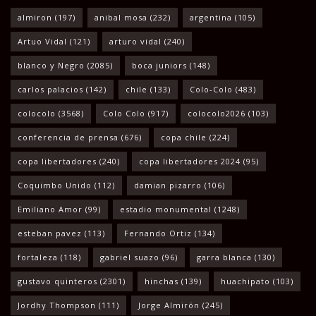
almiron
(197)
anibal mosa
(232)
argentina
(105)
Artuo Vidal
(121)
arturo vidal
(240)
blanco y Negro
(2085)
boca juniors
(148)
carlos palacios
(142)
chile
(133)
Colo-Colo
(483)
colocolo
(3568)
Colo Colo
(917)
colocolo2026
(103)
conferencia de prensa
(676)
copa chile
(224)
copa libertadores
(240)
copa libertadores 2024
(95)
Coquimbo Unido
(112)
damian pizarro
(106)
Emiliano Amor
(99)
estadio monumental
(1248)
esteban pavez
(113)
Fernando Ortiz
(134)
fortaleza
(118)
gabriel suazo
(96)
garra blanca
(130)
gustavo quinteros
(2301)
hinchas
(139)
huachipato
(103)
Jordhy Thompson
(111)
Jorge Almirón
(245)