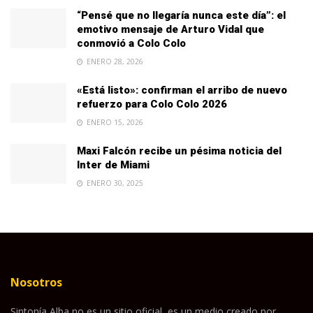
“Pensé que no llegaría nunca este día”: el
emotivo mensaje de Arturo Vidal que
conmovió a Colo Colo
ENERO 28, 2026
«Está listo»: confirman el arribo de nuevo
refuerzo para Colo Colo 2026
ENERO 15, 2026
Maxi Falcón recibe un pésima noticia del
Inter de Miami
ENERO 30, 2025
Nosotros
Sintonía Alba no es un sitio oficial, es un medio creado por