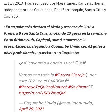
2012 y 2013. Tras eso, pasó por Magallanes, Rangers, Iberia,
Independiente de Cauquenes, Real San Joaquín, Santa Cruz y
Copiapó.
«
En su palmarés destaca el título y ascenso de 2018 a
Primera B con Santa Cruz, anotando 13 goles en la campaña.
En su último club, Copiapó, sumó 9 tantos en 26
presentaciones, llegando a Coquimbo Unido con 61 goles a
nivel profesional»,
anunciaron en Coquimbo.
🤝 ¡Bienvenido a bordo, Luca! 💛☠️🖤
Vamos con toda la
#FuerzaYCoraje
💪 por
este 2021 en el BARBÓN 💀
#PorqueTeQuieroVolveré
#SoyPirata
🏴‍☠️
https://t.co/1R6Y2jnqQM
— Coquimbo Unido (@coquimbounido)
April 29, 2021