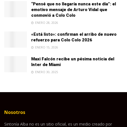
“Pensé que no llegaría nunca este día”: el
emotivo mensaje de Arturo Vidal que
conmovió a Colo Colo
ENERO 28, 2026
«Está listo»: confirman el arribo de nuevo
refuerzo para Colo Colo 2026
ENERO 15, 2026
Maxi Falcón recibe un pésima noticia del
Inter de Miami
ENERO 30, 2025
Nosotros
Sintonía Alba no es un sitio oficial, es un medio creado por