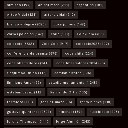
almiron
(197)
anibal mosa
(233)
argentina
(105)
Artuo Vidal
(121)
arturo vidal
(240)
blanco y Negro
(2085)
boca juniors
(148)
carlos palacios
(142)
chile
(133)
Colo-Colo
(483)
colocolo
(3568)
Colo Colo
(917)
colocolo2026
(107)
conferencia de prensa
(676)
copa chile
(224)
copa libertadores
(241)
copa libertadores 2024
(95)
Coquimbo Unido
(112)
damian pizarro
(106)
Emiliano Amor
(99)
estadio monumental
(1248)
esteban pavez
(113)
Fernando Ortiz
(135)
fortaleza
(118)
gabriel suazo
(96)
garra blanca
(130)
gustavo quinteros
(2301)
hinchas
(139)
huachipato
(103)
Jordhy Thompson
(111)
Jorge Almirón
(245)