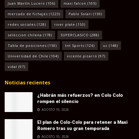
Juan Martín Lucero
(106)
maxi falcon
(105)
mercado de fichajes
(1223)
Pablo Solari
(159)
redes sociales
(128)
river plate
(153)
seleccion chilena
(178)
SUPERCLASICO
(288)
Tabla de posiciones
(150)
tnt Sports
(126)
uc
(148)
Universidad de Chile
(104)
vicente pizarro
(97)
vidal
(97)
Noticias recientes
¿Habrán más refuerzos? en Colo Colo
rompen el silencio
AGOSTO 10, 2026
El plan de Colo-Colo para retener a Maxi
Romero tras su gran temporada
AGOSTO 10, 2026