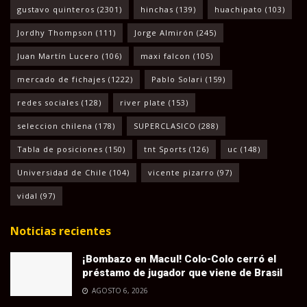
gustavo quinteros
(2301)
hinchas
(139)
huachipato
(103)
Jordhy Thompson
(111)
Jorge Almirón
(245)
Juan Martín Lucero
(106)
maxi falcon
(105)
mercado de fichajes
(1222)
Pablo Solari
(159)
redes sociales
(128)
river plate
(153)
seleccion chilena
(178)
SUPERCLASICO
(288)
Tabla de posiciones
(150)
tnt Sports
(126)
uc
(148)
Universidad de Chile
(104)
vicente pizarro
(97)
vidal
(97)
Noticias recientes
¡Bombazo en Macul! Colo-Colo cerró el
préstamo de jugador que viene de Brasil
AGOSTO 6, 2026