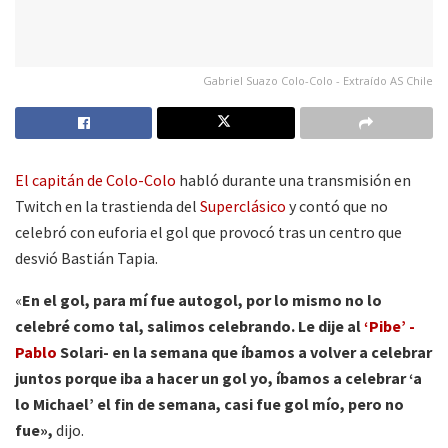
Gabriel Suazo Colo-Colo - Extraído AS Chile
El capitán de Colo-Colo
habló durante una transmisión en
Twitch en la trastienda del
Superclásico
y contó que no
celebró con euforia el gol que provocó tras un centro que
desvió Bastián Tapia.
«
En el gol, para mí fue autogol, por lo mismo no lo
celebré como tal, salimos celebrando. Le dije al
‘Pibe’ -
Pablo
Solari- en la semana que íbamos a volver a celebrar
juntos porque iba a hacer un gol yo, íbamos a celebrar ‘a
lo Michael’ el fin de semana, casi fue gol mío, pero no
fue»,
dijo.