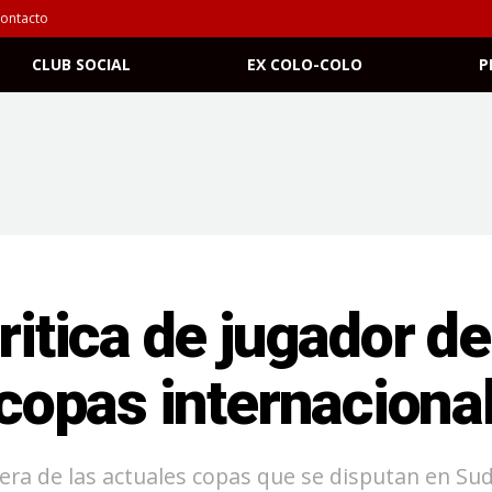
ontacto
CLUB SOCIAL
EX COLO-COLO
P
ritica de jugador d
 copas internaciona
era de las actuales copas que se disputan en Su