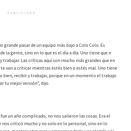
PUBLICIDAD
io grande pasar de un equipo más bajo a Colo Colo. Es
 la gente, sino en lo que es el día a día. Uno tiene que ir
trabajar. Las críticas aquí son mucho más grandes que en
 te van a criticar mientras estés bien o estés mal. Uno tiene
 bien, recibir y trabajar, porque en un momento el trabajo
ar tu mejor versión”, dijo.
fue un año complicado, no nos salieron las cosas. Era el
 nos criticó mucho y no solo en lo personal, sino en lo
r eso, mostrar otra cara y empezar a darle una alegría a la