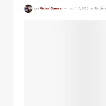
por
Victor Guerra
abril 10, 2026
en
Notici