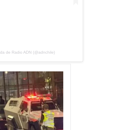
ida de Radio ADN (@adnchile)