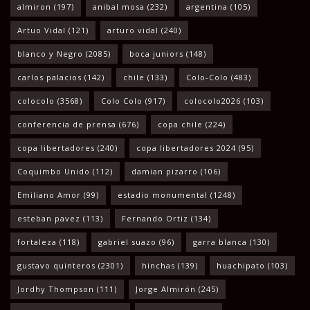
almiron
(197)
anibal mosa
(232)
argentina
(105)
Artuo Vidal
(121)
arturo vidal
(240)
blanco y Negro
(2085)
boca juniors
(148)
carlos palacios
(142)
chile
(133)
Colo-Colo
(483)
colocolo
(3568)
Colo Colo
(917)
colocolo2026
(103)
conferencia de prensa
(676)
copa chile
(224)
copa libertadores
(240)
copa libertadores 2024
(95)
Coquimbo Unido
(112)
damian pizarro
(106)
Emiliano Amor
(99)
estadio monumental
(1248)
esteban pavez
(113)
Fernando Ortiz
(134)
fortaleza
(118)
gabriel suazo
(96)
garra blanca
(130)
gustavo quinteros
(2301)
hinchas
(139)
huachipato
(103)
Jordhy Thompson
(111)
Jorge Almirón
(245)