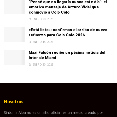
“Pensé que no llegaría nunca este día”: el
emotivo mensaje de Arturo Vidal que
conmovió a Colo Colo
ENERO 28, 2026
«Está listo»: confirman el arribo de nuevo
refuerzo para Colo Colo 2026
ENERO 15, 2026
Maxi Falcón recibe un pésima noticia del
Inter de Miami
ENERO 30, 2025
Nosotros
Sintonía Alba no es un sitio oficial, es un medio creado por