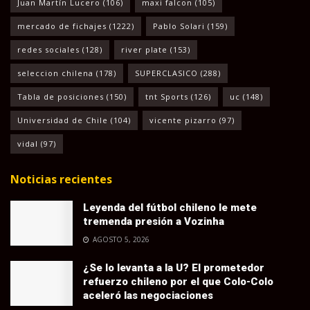
Juan Martín Lucero
(106)
maxi falcon
(105)
mercado de fichajes
(1222)
Pablo Solari
(159)
redes sociales
(128)
river plate
(153)
seleccion chilena
(178)
SUPERCLASICO
(288)
Tabla de posiciones
(150)
tnt Sports
(126)
uc
(148)
Universidad de Chile
(104)
vicente pizarro
(97)
vidal
(97)
Noticias recientes
Leyenda del fútbol chileno le mete
tremenda presión a Vozinha
AGOSTO 5, 2026
¿Se lo levanta a la U? El prometedor
refuerzo chileno por el que Colo-Colo
aceleró las negociaciones