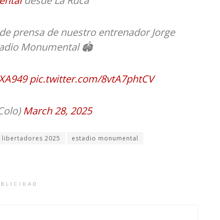
ntal
desde La Ruca
 de prensa de nuestro entrenador Jorge
tadio Monumental 🏟️
RXA949
pic.twitter.com/8vtA7phtCV
Colo)
March 28, 2025
 libertadores 2025
estadio monumental
BLICIDAD