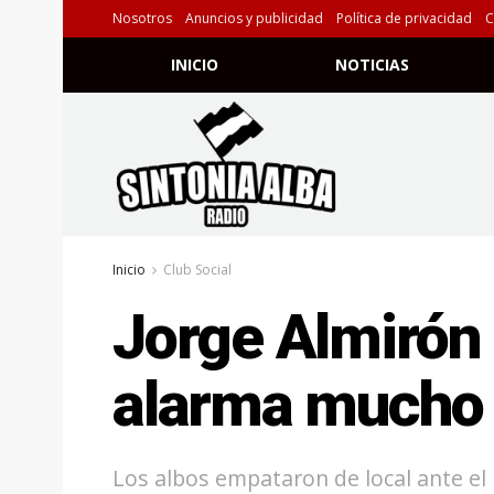
Nosotros
Anuncios y publicidad
Política de privacidad
C
INICIO
NOTICIAS
Inicio
Club Social
Jorge Almirón
alarma mucho 
Los albos empataron de local ante el