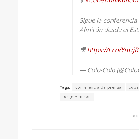
🎙
#ConexiónMonume
Sigue la conferencia
Almirón desde el Es
🎥
https://t.co/Ymzj
— Colo-Colo (@Colo
Tags:
conferencia de prensa
copa
Jorge Almirón
PU