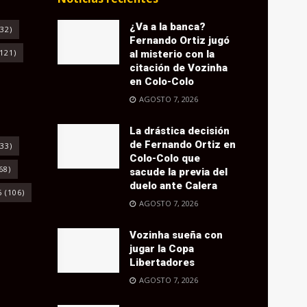
¿Va a la banca?
32)
Fernando Ortiz jugó
121)
al misterio con la
citación de Vozinha
en Colo-Colo
AGOSTO 7, 2026
La drástica decisión
de Fernando Ortiz en
33)
Colo-Colo que
68)
sacude la previa del
duelo ante Calera
6
(106)
AGOSTO 7, 2026
Vozinha sueña con
jugar la Copa
Libertadores
AGOSTO 7, 2026