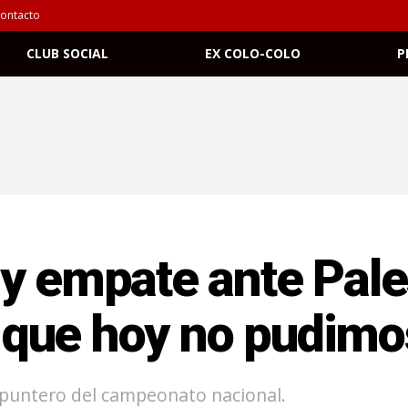
ontacto
CLUB SOCIAL
EX COLO-COLO
P
 y empate ante Pale
que hoy no pudimo
 puntero del campeonato nacional.