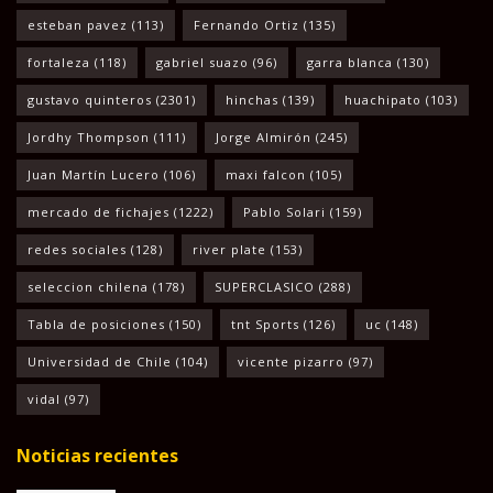
esteban pavez
(113)
Fernando Ortiz
(135)
fortaleza
(118)
gabriel suazo
(96)
garra blanca
(130)
gustavo quinteros
(2301)
hinchas
(139)
huachipato
(103)
Jordhy Thompson
(111)
Jorge Almirón
(245)
Juan Martín Lucero
(106)
maxi falcon
(105)
mercado de fichajes
(1222)
Pablo Solari
(159)
redes sociales
(128)
river plate
(153)
seleccion chilena
(178)
SUPERCLASICO
(288)
Tabla de posiciones
(150)
tnt Sports
(126)
uc
(148)
Universidad de Chile
(104)
vicente pizarro
(97)
vidal
(97)
Noticias recientes