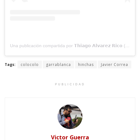
Una publicación compartida por 𝗧𝗵𝗶𝗮𝗴𝗼 𝗔𝗹𝘃𝗮𝗿𝗲𝘇 𝗥𝗶𝗰𝗼 (Datazo Futbol) (@thiagoalvarezrico_)
Tags:
colocolo
garrablanca
hinchas
Javier Correa
PUBLICIDAD
Victor Guerra