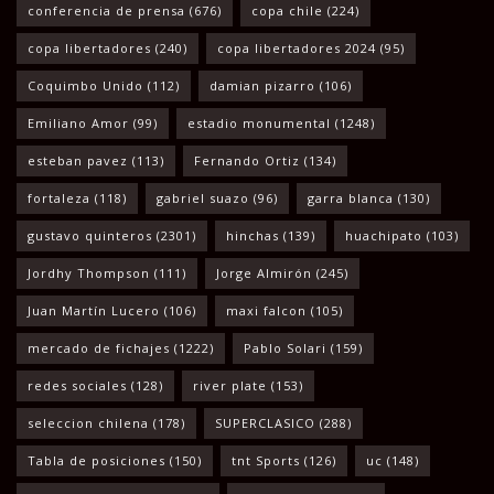
conferencia de prensa
(676)
copa chile
(224)
copa libertadores
(240)
copa libertadores 2024
(95)
Coquimbo Unido
(112)
damian pizarro
(106)
Emiliano Amor
(99)
estadio monumental
(1248)
esteban pavez
(113)
Fernando Ortiz
(134)
fortaleza
(118)
gabriel suazo
(96)
garra blanca
(130)
gustavo quinteros
(2301)
hinchas
(139)
huachipato
(103)
Jordhy Thompson
(111)
Jorge Almirón
(245)
Juan Martín Lucero
(106)
maxi falcon
(105)
mercado de fichajes
(1222)
Pablo Solari
(159)
redes sociales
(128)
river plate
(153)
seleccion chilena
(178)
SUPERCLASICO
(288)
Tabla de posiciones
(150)
tnt Sports
(126)
uc
(148)