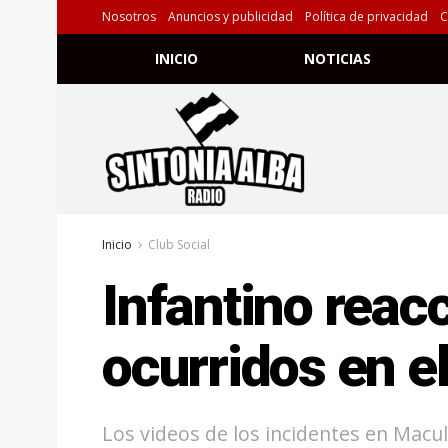
Nosotros
Anuncios y publicidad
Política de privacidad
C
INICIO
NOTICIAS
Inicio
Club Social
Infantino reac
ocurridos en e
Los videos de los incidentes en Macul 