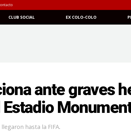
ontacto
CLUB SOCIAL
EX COLO-COLO
P
ciona ante graves 
l Estadio Monument
llegaron hasta la FIFA.