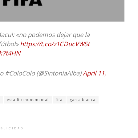
Macul: «no podemos dejar que la
 fútbol»
https://t.co/z1CDucVWSt
4k7t4HN
io #ColoColo (@SintoniaAlba)
April 11,
estadio monumental
fifa
garra blanca
BLICIDAD