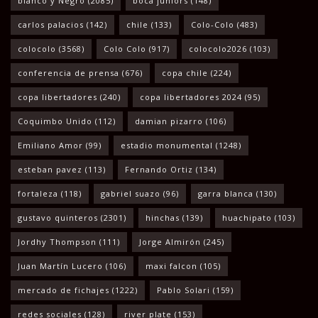
blanco y Negro
(2085)
boca juniors
(148)
carlos palacios
(142)
chile
(133)
Colo-Colo
(483)
colocolo
(3568)
Colo Colo
(917)
colocolo2026
(103)
conferencia de prensa
(676)
copa chile
(224)
copa libertadores
(240)
copa libertadores 2024
(95)
Coquimbo Unido
(112)
damian pizarro
(106)
Emiliano Amor
(99)
estadio monumental
(1248)
esteban pavez
(113)
Fernando Ortiz
(134)
fortaleza
(118)
gabriel suazo
(96)
garra blanca
(130)
gustavo quinteros
(2301)
hinchas
(139)
huachipato
(103)
Jordhy Thompson
(111)
Jorge Almirón
(245)
Juan Martín Lucero
(106)
maxi falcon
(105)
mercado de fichajes
(1222)
Pablo Solari
(159)
redes sociales
(128)
river plate
(153)