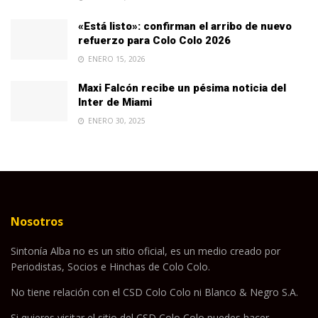
«Está listo»: confirman el arribo de nuevo
refuerzo para Colo Colo 2026
ENERO 15, 2026
Maxi Falcón recibe un pésima noticia del
Inter de Miami
ENERO 30, 2025
Nosotros
Sintonía Alba no es un sitio oficial, es un medio creado por
Periodistas, Socios e Hinchas de Colo Colo.
No tiene relación con el CSD Colo Colo ni Blanco & Negro S.A.
Si quieres visitar el sitio del CSD Colo Colo puedes hacer