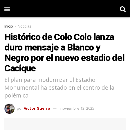
Inicio
Noticias
Histórico de Colo Colo lanza
duro mensaje a Blanco y
Negro por el nuevo estadio del
Cacique
El plan para modernizar el Estadio
Monumental ha estado en el centro de la
polémica.
por
Victor Guerra
noviembre 13, 2025