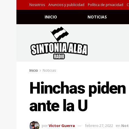
Nosotros
Anuncios y publicidad
Política de privacidad
C
INICIO
NOTICIAS
Inicio
Noticias
Hinchas piden
ante la U
por
Victor Guerra
febrero 27, 2022
en
Not