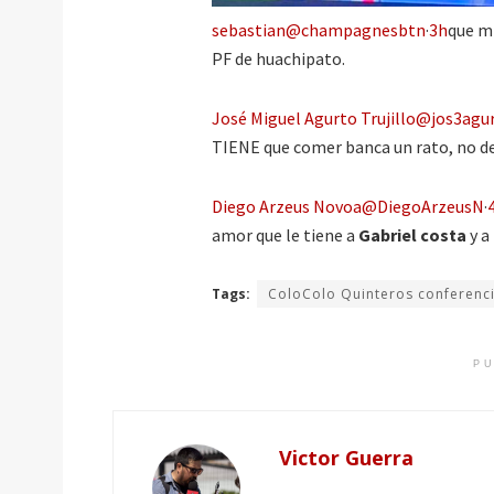
sebastian@champagnesbtn
·
3h
que mi
PF de huachipato.
José Miguel Agurto Trujillo@jos3agu
TIENE que comer banca un rato, no de
Diego Arzeus Novoa@DiegoArzeusN
·
amor que le tiene a
Gabriel costa
y a
Tags:
ColoColo Quinteros conferenc
PU
Victor Guerra