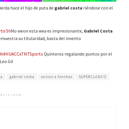
erda hace el hijo de puta de
gabriel costa
riéndose con el
rto
·
5h
No weon esta wea es impresionante,
Gabriel Costa
muestra su titularidad, basta del invento
4h
#HUACCxTNTSports
Quinteros regalando puntos por el
 Leo Gil
ia
gabriel costa
socios e hinchas
SUPERCLASICO
BLICIDAD