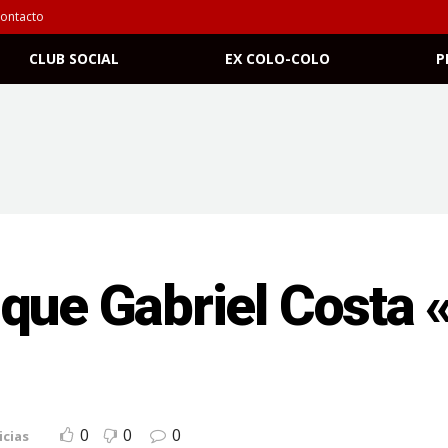
ontacto
CLUB SOCIAL
EX COLO-COLO
P
 que Gabriel Costa
0
0
0
icias