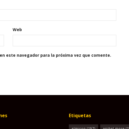
Web
 en este navegador para la próxima vez que comente.
nes
Etiquetas
almiron
(197)
anibal mosa
(2