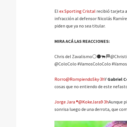
El
ex Sporting Cristal
recibió tarjeta 
infracción al defensor Nicolás Ramíre
piden que ya no sea titular.
MIRA ACÁ LAS REACCIONES:
Chris del Zavalismo⚪⚫🐃🏁@Christian
@ColoColo #VamosColoColo #Vamos
Rorro@RompiendoSky
·
3h
Y
Gabriel 
cosas que no entiendo de este nefast
Jorge Jara ®@KokeJara9
·
3h
Aunque pi
sonrisa luego de una derrota, que co