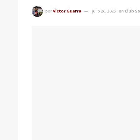
por
Victor Guerra
julio 26, 2025
en
Club So