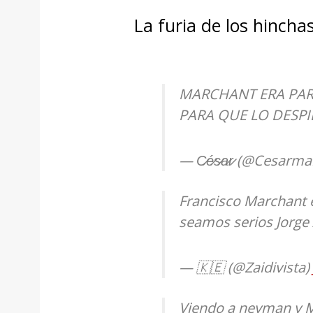
La furia de los hincha
MARCHANT ERA PA
PARA QUE LO DESPI
— C̷é̷s̷a̷r̷ (@Cesarm
Francisco Marchant e
seamos serios Jorge
— 🇰🇪 (@Zaidivista)
Viendo a neyman y M