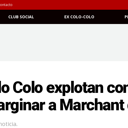
ontacto
CLUB SOCIAL
EX COLO-COLO
P
o Colo explotan co
rginar a Marchant d
oticia.