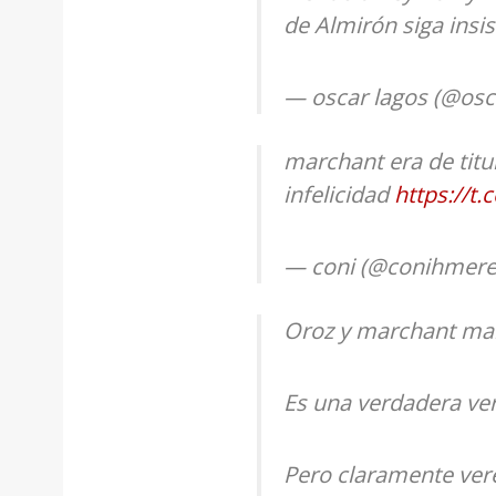
de Almirón siga insi
— oscar lagos (@osc
marchant era de titu
infelicidad
https://t
— coni (@conihmer
Oroz y marchant mañ
Es una verdadera ve
Pero claramente vere