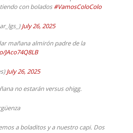
stiendo con bolados
#VamosColoColo
ar_lgs_)
July 26, 2025
lar mañana almirón padre de la
.co/JAco74Q8LB
es)
July 26, 2025
ana no estarán versus ohigg.
rgüenza
mos a boladitos y a nuestro capi. Dos