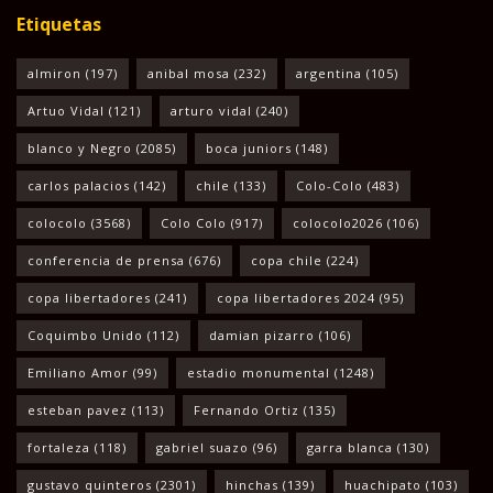
Etiquetas
almiron
(197)
anibal mosa
(232)
argentina
(105)
Artuo Vidal
(121)
arturo vidal
(240)
blanco y Negro
(2085)
boca juniors
(148)
carlos palacios
(142)
chile
(133)
Colo-Colo
(483)
colocolo
(3568)
Colo Colo
(917)
colocolo2026
(106)
conferencia de prensa
(676)
copa chile
(224)
copa libertadores
(241)
copa libertadores 2024
(95)
Coquimbo Unido
(112)
damian pizarro
(106)
Emiliano Amor
(99)
estadio monumental
(1248)
esteban pavez
(113)
Fernando Ortiz
(135)
fortaleza
(118)
gabriel suazo
(96)
garra blanca
(130)
gustavo quinteros
(2301)
hinchas
(139)
huachipato
(103)