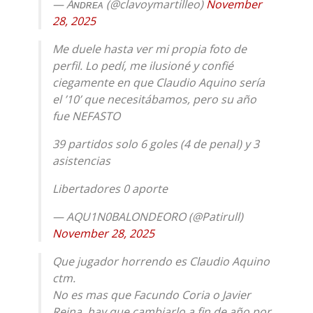
— Aɴᴅʀᴇᴀ (@clavoymartilleo)
November
28, 2025
Me duele hasta ver mi propia foto de
perfil. Lo pedí, me ilusioné y confié
ciegamente en que Claudio Aquino sería
el ’10’ que necesitábamos, pero su año
fue NEFASTO
39 partidos solo 6 goles (4 de penal) y 3
asistencias
Libertadores 0 aporte
— AQU1N0BALONDEORO (@Patirull)
November 28, 2025
Que jugador horrendo es Claudio Aquino
ctm.
No es mas que Facundo Coria o Javier
Reina, hay que cambiarlo a fin de año por