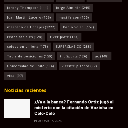
Jordhy Thompson
(111)
Jorge Almirón
(245)
Juan Martín Lucero
(106)
maxi falcon
(105)
mercado de fichajes
(1222)
Pablo Solari
(159)
redes sociales
(128)
river plate
(153)
seleccion chilena
(178)
SUPERCLASICO
(288)
Tabla de posiciones
(150)
tnt Sports
(126)
uc
(148)
Universidad de Chile
(104)
vicente pizarro
(97)
vidal
(97)
Noticias recientes
¿Va a la banca? Fernando Ortiz jugó al
misterio con la citación de Vozinha en
Colo-Colo
AGOSTO 7, 2026